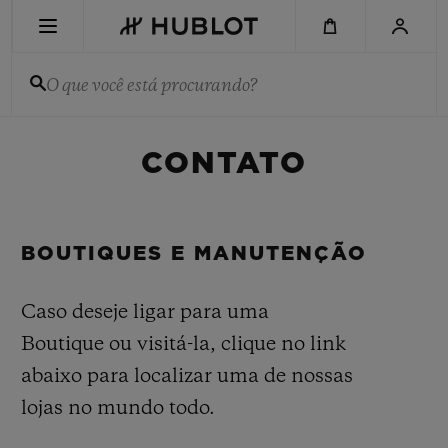
Skip
to
main
content
O que você está procurando?
PESQUISA RECENTE
CONTATO
Sem Pesquisa Recente
NOVIDADES
BOUTIQUES E MANUTENÇÃO
Caso deseje ligar para uma
Boutique ou visitá-la, clique no link
abaixo para localizar uma de nossas
lojas no mundo todo.