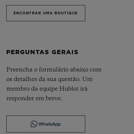
BIG BANG
BIG BANG
SPIRIT OF BIG
SUMMER MULTI-
PEACH CERAMIC
ESSENTIAL T
ENCONTRAR UMA BOUTIQUE
COLORED CERAMIC
EXCLUSIVID
ONLINE
SERVIÇIOS EXCLUSIVOS
PERGUNTAS GERAIS
GARANTIA 5+5
Preencha o formulário abaixo com
HUBLOTISTA E GARANTIA ESTENDIDA
os detalhes da sua questão. Um
ENTREGA PROGRAMADA
membro da equipe Hublot irá
responder em breve.
ENTREGA E DEVOLUÇÕES DE CORTESIA
PAGAMENTO SEGURO
EMBALAGEM DE PRESENTES