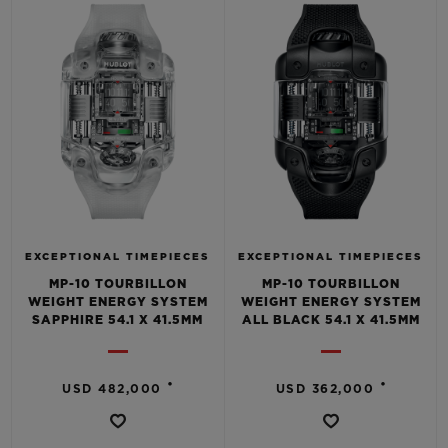
BIG BANG
BIG BANG
SPIRIT OF BIG
SUMMER MULTI-
PEACH CERAMIC
ESSENTIAL T
COLORED CERAMIC
EXCLUSIVID
ONLINE
SERVIÇIOS EXCLUSIVOS
GARANTIA 5+5
HUBLOTISTA E GARANTIA ESTENDIDA
EXCEPTIONAL TIMEPIECES
EXCEPTIONAL TIMEPIECES
MP-10 TOURBILLON
MP-10 TOURBILLON
ENTREGA PROGRAMADA
WEIGHT ENERGY SYSTEM
WEIGHT ENERGY SYSTEM
SAPPHIRE 54.1 X 41.5MM
ALL BLACK 54.1 X 41.5MM
ENTREGA E DEVOLUÇÕES DE CORTESIA
•
•
USD 482,000
USD 362,000
PAGAMENTO SEGURO
EMBALAGEM DE PRESENTES