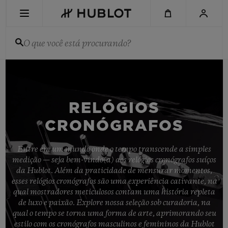
Skip
to
main
content
O que você está procurando?
PESQUISA RECENTE
Sem Pesquisa Recente
RELÓGIOS
NOVIDADES
CRONÓGRAFOS
Entre em um mundo onde o tempo transcende a simples
medição — seja bem-vindo(a) aos relógios cronógrafos suíços
da Hublot. Além da praticidade de mensurar momentos,
esses relógios cronógrafos são uma experiência cativante, na
qual mostradores meticulosos contam uma história repleta
de luxo e paixão. Explore nossa seleção sob curadoria, na
qual o tempo se torna uma forma de arte, aprimorando seu
estilo com os cronógrafos masculinos e femininos da Hublot