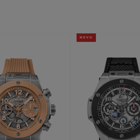
BIG BANG
SPIRI
D
PEACH CERAMIC
ESSE
EXCLUS
NOVO
HUBLOTISTA E
ENTREGA PROGRAMADA
ENTREGA E DEV
ANTIA ESTENDIDA
DE CORTES
CONTATO
E