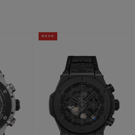
T OF BIG BANG
BIG BANG
NTIAL TAUPE
RELOADED ALL BLACK
IVIDADE ONLINE
NOVO
OLUÇÕES
PAGAMENTO SEGURO
EMBALAGEM DE
IA
PRESENTES
NCONTRAR UMA BOUTIQUE