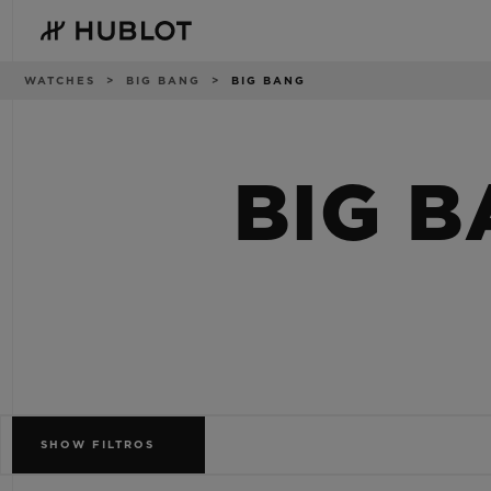
Skip
to
main
content
Categorias
WATCHES
BIG BANG
BIG BANG
BIG 
PESQUISA RECENTE
NOVIDADES
Sem Pesquisa Recente
SHOW
FILTROS