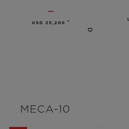
•
USD 25,200
MECA-10