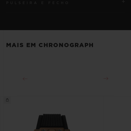
PULSEIRA E FECHO
MOVIMENTO
HUB1280 Movimento cronógrafo Flyback de
manufatura UNICO com corda automática e roda de
PULSEIRA
coluna
Pulseira em borracha listrada e estruturada preta
MAIS EM CHRONOGRAPH
RESERVA DE MARCHA
FECHO
Aproximadamente 72 horas
Fecho-fivela dobrável em King Gold 18K e titânio PVD
preto