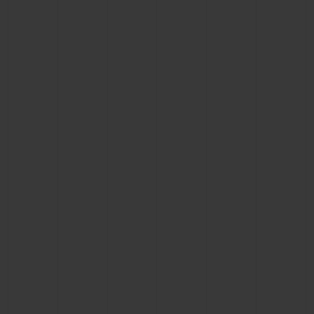
BIG BANG
BIG BANG
SPIRIT OF BIG
SUMMER MULTI-
PEACH CERAMIC
ESSENTIAL T
COLORED CERAMIC
EXCLUSIVID
ONLINE
SERVIÇIOS EXCLUSIVOS
GARANTIA 5+5
HUBLOTISTA E GARANTIA ESTENDIDA
ENTREGA PROGRAMADA
ENTREGA E DEVOLUÇÕES DE CORTESIA
PAGAMENTO SEGURO
EMBALAGEM DE PRESENTES