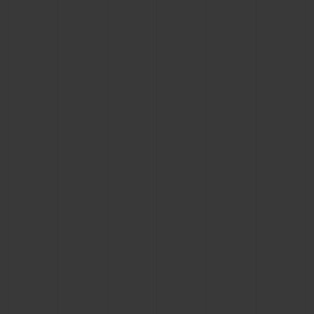
BIG BANG
BIG BANG
SPIRIT OF BIG
SUMMER MULTI-
PEACH CERAMIC
ESSENTIAL T
COLORED CERAMIC
EXCLUSIVID
ONLINE
SERVIÇIOS EXCLUSIVOS
GARANTIA 5+5
HUBLOTISTA E GARANTIA ESTENDIDA
ENTREGA PROGRAMADA
ENTREGA E DEVOLUÇÕES DE CORTESIA
PAGAMENTO SEGURO
EMBALAGEM DE PRESENTES