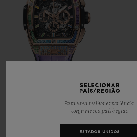
SELECIONAR
SPIRIT OF BIG BANG
PAÍS/REGIÃO
KING GOLD RAINBOW 42
Para uma melhor experiência,
MM
confirme seu país/região
•
CHF 93,000
ESTADOS UNIDOS