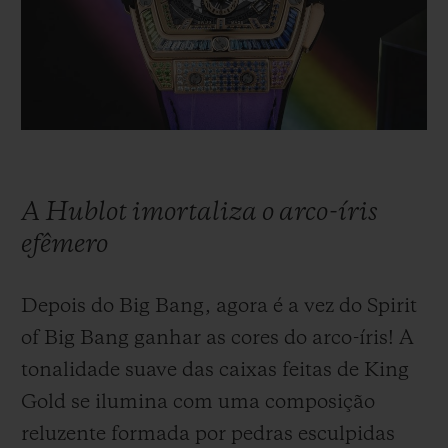
BIG BANG
BIG BANG
SPIRIT OF BIG
SUMMER MULTI-
PEACH CERAMIC
ESSENTIAL T
COLORED CERAMIC
EXCLUSIVID
ONLINE
SERVIÇIOS EXCLUSIVOS
GARANTIA 5+5
A Hublot imortaliza o arco-íris
HUBLOTISTA E GARANTIA ESTENDIDA
efêmero
ENTREGA PROGRAMADA
Depois do Big Bang, agora é a vez do Spirit
of Big Bang ganhar as cores do arco-íris! A
ENTREGA E DEVOLUÇÕES DE CORTESIA
tonalidade suave das caixas feitas de King
PAGAMENTO SEGURO
Gold se ilumina com uma composição
reluzente formada por pedras esculpidas
EMBALAGEM DE PRESENTES