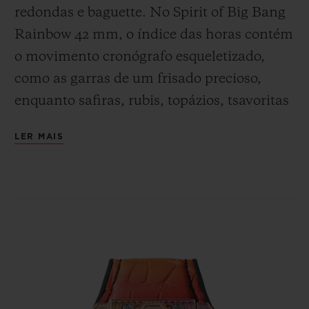
redondas e baguette. No Spirit of Big Bang
Rainbow 42 mm, o índice das horas contém
o movimento cronógrafo
esqueletizado
,
como as garras de um frisado precioso,
enquanto safiras, rubis, topázios, tsavoritas
CONTATO
e ametistas, preenchem completamente o
LER MAIS
mostrador do modelo de 39 mm de reflexos
cintilantes.
ENCONTRAR UMA BOUTIQU