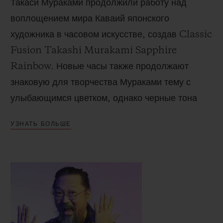
Такаси Мураками продолжили работу над
воплощением мира Каваий японского
художника в часовом искусстве, создав Classic
Fusion Takashi Murakami Sapphire
Rainbow.
Новые часы также продолжают
знаковую для творчества Мураками тему с
улыбающимся цветком, однако черные тона
здесь заменены игрой цветов с эффектом
УЗНАТЬ БОЛЬШЕ
прозрачности.
Мастера Hublot создали уникальное
произведение искусства, в котором через
прозрачную поверхность можно увидеть как
работу художника, так и сложный механизм,
разработанный мастерами в Ньоне. Корпус