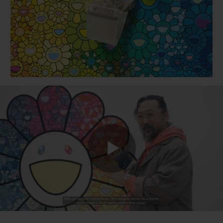
BIG BANG
BIG BANG
SPIRIT OF BIG
SUMMER MULTI-
PEACH CERAMIC
ESSENTIAL T
COLORED CERAMIC
ЭКСКЛЮЗИВ
ОНЛАЙН-
ПРОДАЖА
КОНТАКТЫ
Play
Video
НАЙТИ БУТИК