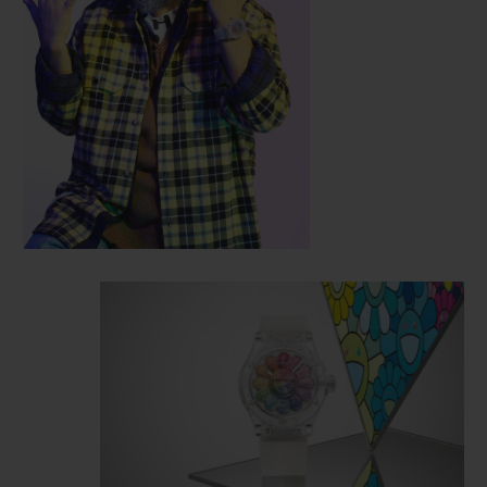
диаметром 45 мм, обладающий
характеристиками модели Classic Fusion,
вырезан из сапфирового стекла. Это
настоящий технологический прорыв,
совершенный Hublot.
Цветок представлен в виде трехмерного лица с
озорной улыбкой, которое буквально
появляется из циферблата. 12 цветных
лепестков вращаются вокруг этого лица.
Полихроматический эффект достигнут за счет
487 драгоценных камней, представляющих
цвета радуги: рубинов, розовых сапфиров,
аметистов, синих сапфиров, цаворитов, а