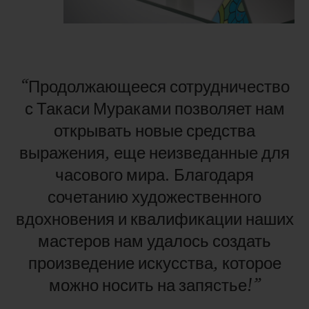
также желтых и оранжевых сапфиров.
Благодаря разработанной инженерами Hublot
новаторской системе шариковых подшипников
лепестки начинают вращаться под
“Продолжающееся
сотрудничество
сапфировым стеклом, наполняя жизнью
с
Такаси
Мураками
позволяет
нам
улыбающийся цветок Такаси Мураками.
открывать
новые
средства
Под циферблатом часов «пульсирует»
выражения,
еще
неизведанные
для
установленный мастерами из Ньона
часового
мира.
Благодаря
фирменный калибр HUB1214 без функции
сочетанию
художественного
секундомера. Этот механизм обладает 72-
вдохновения
и
квалификации
наших
часовым запасом хода.
мастеров
нам
удалось
создать
Модель Classic Fusion Takashi Murakami
произведение
искусства,
которое
Sapphire Rainbow, ориентированная на
можно
носить
на
запястье!”
ценителей современного искусства, выпущена