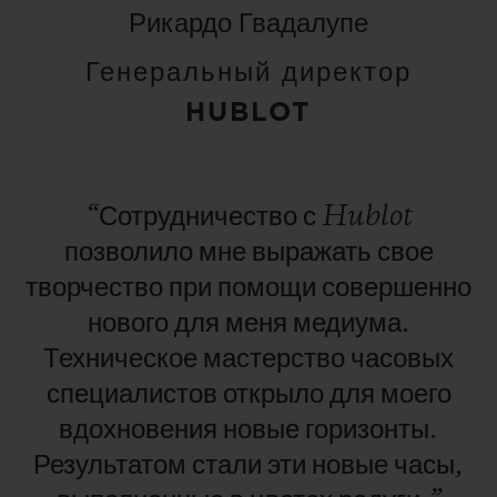
ограниченной серией из 100 экземпляров с
Рикардо Гвадалупе
индивидуальными номерами.
Генеральный директор
HUBLOT
“Сотрудничество
с
Hublot
позволило
мне
выражать
свое
творчество
при
помощи
совершенно
нового
для
меня
медиума.
Техническое
мастерство
часовых
специалистов
открыло
для
моего
вдохновения
новые
горизонты.
Результатом
стали
эти
новые
часы,