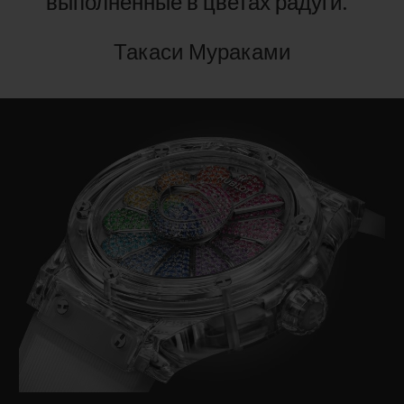
выполненные
в
цветах
радуги.”
Такаси Мураками