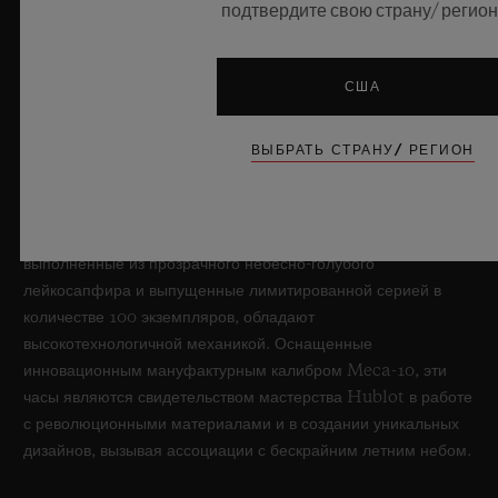
подтвердите свою страну/ регион
BIG BANG SAPPHIRE SKY BLUE
США
8 июля 2026 года, Ньон, Швейцария — бренд Hublot, без
ВЫБРАТЬ СТРАНУ/ РЕГИОН
сомнения, в совершенстве владеющий технологиями
обработки искусственного сапфира, вновь раздвигает
границы возможного в часовом искусстве, представляя
новую модель Big Bang Sapphire Sky Blue. Часы,
выполненные из прозрачного небесно-голубого
лейкосапфира и выпущенные лимитированной серией в
количестве 100 экземпляров, обладают
высокотехнологичной механикой. Оснащенные
инновационным мануфактурным калибром Meca-10, эти
часы являются свидетельством мастерства Hublot в работе
с революционными материалами и в создании уникальных
дизайнов, вызывая ассоциации с бескрайним летним небом.