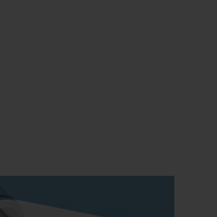
NG
BIG BANG
E
RELOADED ALL BLACK
ЙН-
ЙТИ БУТИК