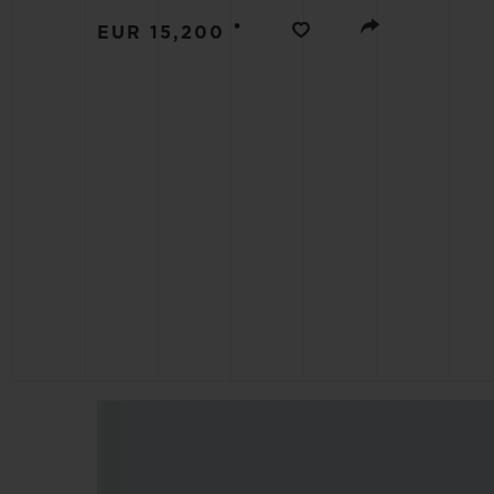
BIG BANG
•
EUR 15,200
SUMMER MULTI-COLORED
CERAMIC
КОН