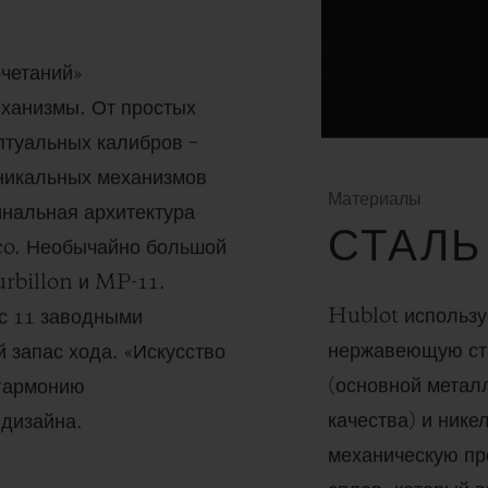
очетаний»
еханизмы. От простых
птуальных калибров –
никальных механизмов
Материалы
инальная архитектура
СТАЛЬ
co. Необычайно большой
urbillon и MP-11.
Hublot использу
с 11 заводными
нержавеющую ста
запас хода. «Искусство
(основной метал
 гармонию
качества) и ник
 дизайна.
механическую пр