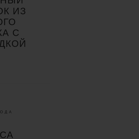
РНЫЙ
К ИЗ
ОГО
КА С
ДКОЙ
ХОДА
АСА