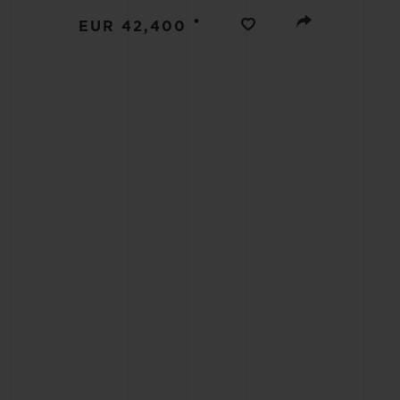
BIG BANG
•
EUR 42,400
SUMMER MULTI-COLORED
CERAMIC
КОН