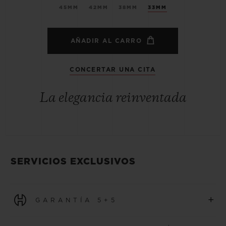
45MM
42MM
38MM
33MM
AÑADIR AL CARRO
CONCERTAR UNA CITA
La elegancia reinventada
SERVICIOS EXCLUSIVOS
+
GARANTÍA 5+5
Todos los relojes adquiridos a partir del 1 de enero de 2026