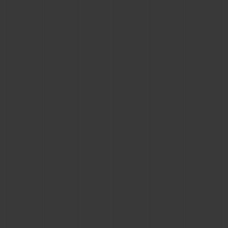
BIG BANG
BIG BANG
SPIRIT OF BIG
SUMMER MULTI-
PEACH CERAMIC
ESSENTIAL T
COLORED CERAMIC
EXCLUSIV
ONLINE
SERVICIOS EXCLUSIVOS
GARANTÍA 5+5
HUBLOTISTA Y GARANTÍA AMPLIADA
ENTREGA PREVISTA
DEVOLUCIONES Y ENVÍOS GRATUITOS
PAGO SEGURO
ESTUCHE DE REGALO