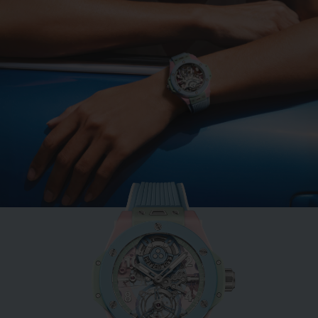
BIG BANG
MINT GREEN CERAMIC
33 MM
•
EUR 15,200