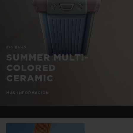
BIG BANG
BIG BANG
SPIRIT OF BIG
SUMMER MULTI-
PEACH CERAMIC
ESSENTIAL T
COLORED CERAMIC
EXCLUSIV
ONLINE
SERVICIOS EXCLUSIVOS
BIG BANG
GARANTÍA 5+5
SUMMER MULTI-
COLORED
HUBLOTISTA Y GARANTÍA AMPLIADA
CERAMIC
ENTREGA PREVISTA
MÁS INFORMACIÓN
DEVOLUCIONES Y ENVÍOS GRATUITOS
PAGO SEGURO
ESTUCHE DE REGALO