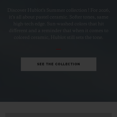
Discover Hublot's Summer collection ! For 2026,
BIG BANG
it’s all about pastel ceramic. Softer tones, same
PETROL BLUE CERAMIC
high-tech edge. Sun-washed colors that hit
33 MM
different and a reminder that when it comes to
colored ceramic, Hublot still sets the tone.
•
EUR 15,200
SEE THE COLLECTION