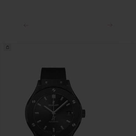
CIERRE
Cierre de hebilla desplegable de oro King de 18 quilates
y acero inoxidable con tratamiento PVD negro