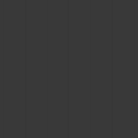
BIG BANG
BIG BANG
SPIRIT OF BIG
SUMMER MULTI-
PEACH CERAMIC
ESSENTIAL T
COLORED CERAMIC
EXCLUSIV
ONLINE
SERVICIOS EXCLUSIVOS
GARANTÍA 5+5
HUBLOTISTA Y GARANTÍA AMPLIADA
ENTREGA PREVISTA
DEVOLUCIONES Y ENVÍOS GRATUITOS
PAGO SEGURO
ESTUCHE DE REGALO