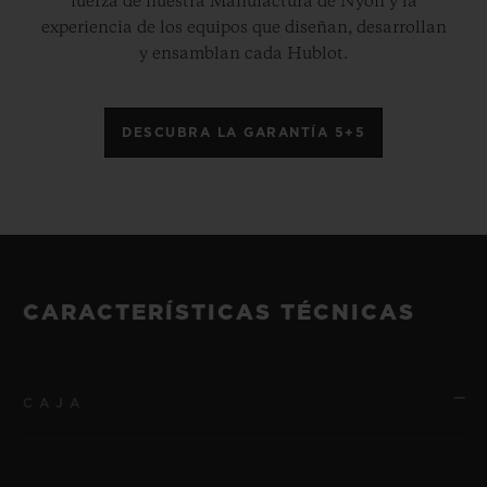
fuerza de nuestra Manufactura de Nyon y la
experiencia de los equipos que diseñan, desarrollan
y ensamblan cada Hublot.
DESCUBRA LA GARANTÍA 5+5
CARACTERÍSTICAS TÉCNICAS
CAJA