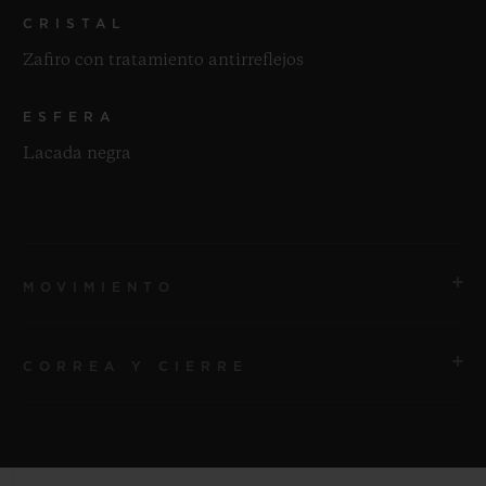
CRISTAL
Zafiro con tratamiento antirreflejos
ESFERA
Lacada negra
MOVIMIENTO
CORREA Y CIERRE
MOVIMIENTO
HUB1110 Movimiento automático
CORREA
RESERVA DE MARCHA