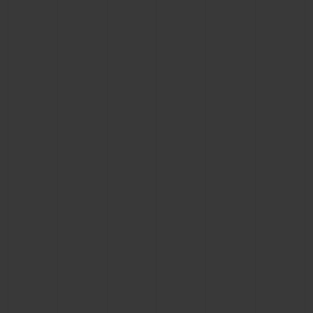
BIG BANG
BIG BANG
SPIRIT OF BIG
SUMMER MULTI-
PEACH CERAMIC
ESSENTIAL T
COLORED CERAMIC
EXCLUSIV
ONLINE
SERVICIOS EXCLUSIVOS
GARANTÍA 5+5
HUBLOTISTA Y GARANTÍA AMPLIADA
ENTREGA PREVISTA
DEVOLUCIONES Y ENVÍOS GRATUITOS
PAGO SEGURO
ESTUCHE DE REGALO