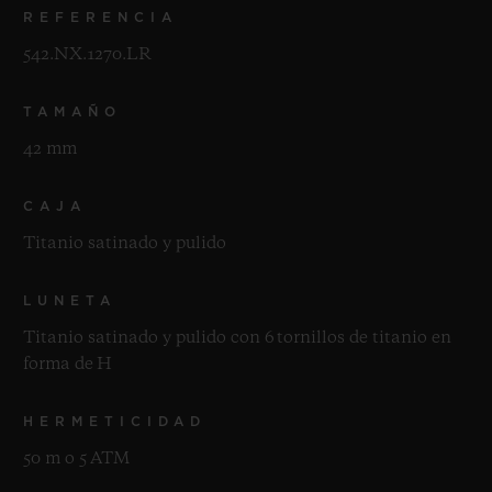
REFERENCIA
542.NX.1270.LR
TAMAÑO
42 mm
CAJA
Titanio satinado y pulido
LUNETA
Titanio satinado y pulido con 6 tornillos de titanio en
forma de H
HERMETICIDAD
50 m o 5 ATM