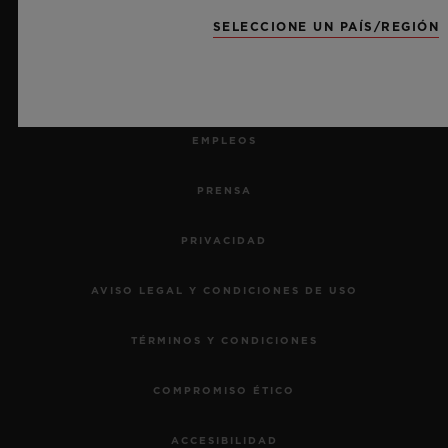
SELECCIONE UN PAÍS/REGIÓN
DEVOLVER UN PEDIDO
CONTACTO
EMPLEOS
PRENSA
PRIVACIDAD
AVISO LEGAL Y CONDICIONES DE USO
TÉRMINOS Y CONDICIONES
COMPROMISO ÉTICO
ACCESIBILIDAD