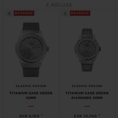
BIG BANG
BIG BANG
SPIRIT OF BIG
3 AGUJAS
SUMMER MULTI-
PEACH CERAMIC
ESSENTIAL T
COLORED CERAMIC
NOVEDAD
NOVEDAD
EXCLUSIV
ONLINE
SERVICIOS EXCLUSIVOS
GARANTÍA 5+5
HUBLOTISTA Y GARANTÍA AMPLIADA
ENTREGA PREVISTA
CLASSIC FUSION
CLASSIC FUSION
DEVOLUCIONES Y ENVÍOS GRATUITOS
TITANIUM SAGE GREEN
TITANIUM SAGE GREEN
42MM
DIAMONDS 33MM
PAGO SEGURO
•
•
EUR 9,100
EUR 10,700
ESTUCHE DE REGALO