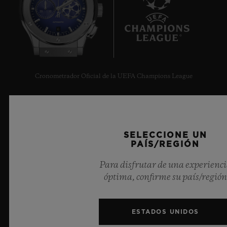
6
Cronometrador Oficial de la UEFA Champions League
SELECCIONE UN
PAÍS/REGIÓN
NEWSLETTER
Para disfrutar de una experienc
SERVICIOS
óptima, confirme su país/región
CONCERTAR UNA CITA
ESTADOS UNIDOS
SEGUIMIENTO DE UN PEDIDO