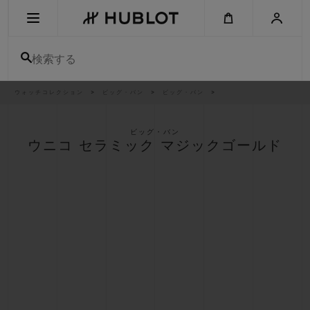
Skip
to
main
content
検索する
パ
ウォッチコレクション
ビッグ・バン
ビッグ・バン
最近の検索
ン
く
ず
リ
最近の検索はありません
ス
ビッグ・バン
ト
ウニコ セラミック マジックゴールド
新作