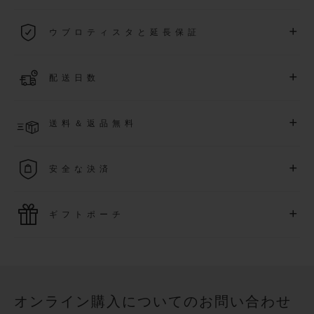
2026年1月1日以降に購入された全ての時計には、5年間の国
+
ウブロティスタと延長保証
際保証が適用されます。
詳細を表示する
「ウブロティスタ」コミュニティに参加する
事で
、
2026
年
1
+
配送日数
月
1
日以降に購入された時計を対象に、保証を
さら
に5
年間延
長できます
(
条件あり
)
。また、メンバー限定のイベントにも
ご入金確認後、2～6営業日以内に配送予定です。在庫状況に
アクセス可能になります。
+
送料＆返品無料
より異なる場合がございます
詳細を表示する
送料は無料となり、返品も簡単な手続きのみで無料となりま
+
安全な決済
す
最新の決済技術をご利用ください。オンラインでのすべての
+
ギフトポーチ
ご購入は迅速で安全に処理され、お客様の個人情報は確実に
保護されます。
ウブロの無料ギフトポーチでお買い物をより特別なものにし
てみませんか？
オンライン購入についてのお問い合わせ