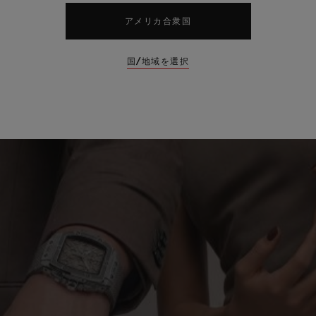
アメリカ合衆国
国/地域を選択