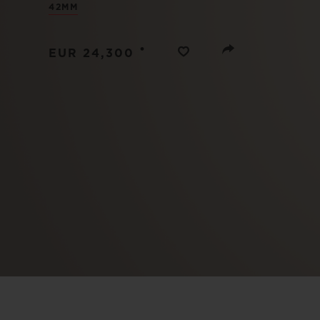
42MM
ビッグ・バン
サマー マルチカラーセラミ
ック
•
EUR 24,300
特別なサービス
5＋5年保証
ウブロティス
保証
お問い合