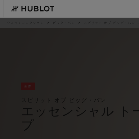
Skip
to
main
content
パ
ウォッチコレクション
ビッグ・バン
スピリット オブ ビッグ・バン
ン
く
ず
リ
ス
ト
最近の検索
新作
最近の検索はありません
新作
スピリット オブ ビッグ・バン
エッセンシャル ト
プ