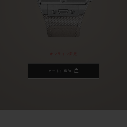
ビッグ・バン
スピリット オブ ビッグ・バン
ピーチセラミック
エッセンシャル トープ
リロ
オンライン限定
タと延長
配送日数
送料＆返品無料
安全な決済
オンライン限定
カートに追加
わせ
ブティック検