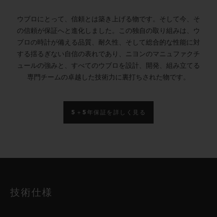
ウブロにとって、信頼とは築き上げる物です。そして今、そ
の信頼が保証へと進化しました。この独自の取り組みは、ウ
ブロの時計が備える品質、耐久性、そして総合的な性能に対
する揺るぎない自信の表れであり、ニヨンのマニュファクチ
ュールの強みと、すべてのウブロを設計、開発、組み立てる
専門チームの卓越した技術力に裏打ちされた物です。
5＋5年保証を詳しく見る
技術仕様