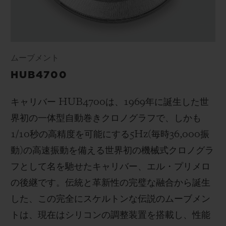
ムーブメント
HUB4700
キャリバー
HUB4700
は、
1969
年に誕生した世
界初の一体型自動巻きクロノグラフで、しかも
1/10
秒の高精度を可能にする
5Hz(
毎時
36,000
振
動
)
の高速振動を備える世界初の機械式クロノグラ
フとして名を馳せたキャリバー、エル・プリメロ
の後継です。伝統と革新性の完璧な融合から誕生
した、この完全にスケルトンな伝説のムーブメン
トは、現在はシリコンの調整装置を搭載し、性能