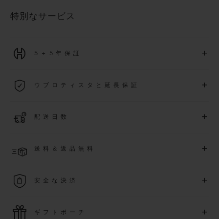
特別なサービス
+
5＋5年保証
2026年1月1日以降に購入された全ての時計には、5年間の国
+
ウブロティスタと延長保証
際保証が適用されます。
詳細を表示する
「ウブロティスタ」コミュニティに参加する
事で
、
2026
年
1
+
配送日数
月
1
日以降に購入された時計を対象に、保証を
さら
に5
年間延
長できます
(
条件あり
)
。また、メンバー限定のイベントにも
ご入金確認後、2～6営業日以内に配送予定です。在庫状況に
アクセス可能になります。
+
送料＆返品無料
より異なる場合がございます
詳細を表示する
送料は無料となり、返品も簡単な手続きのみで無料となりま
+
安全な決済
す
最新の決済技術をご利用ください。オンラインでのすべての
+
ギフトポーチ
ご購入は迅速で安全に処理され、お客様の個人情報は確実に