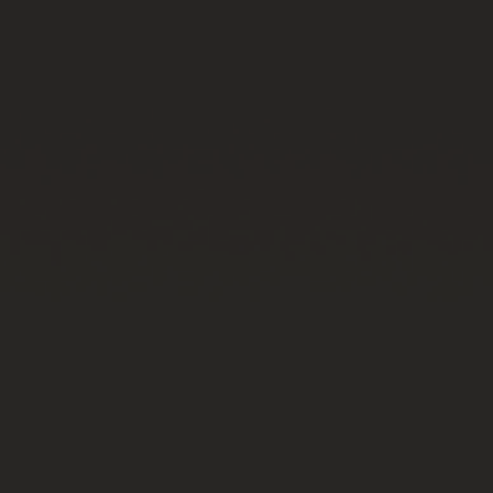
ビッグ・バン
ビッグ・バン
スピリット オブ ビ
バン
サマー マルチカラーセラ
ピーチセラミック
エッセンシャル 
ミック
オンライン限
特別なサービス
5＋5年保証
ウブロティスタと延長保証
配送日数
送料＆返品無料
安全な決済
ギフトポーチ