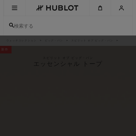
Skip
to
main
content
検索する
パ
ウォッチコレクション
ビッグ・バン
スピリット オブ ビッグ・バン
最近の検索
ン
く
新作
ず
リ
最近の検索はありません
ス
スピリット オブ ビッグ・バン
ト
エッセンシャル トープ
新作