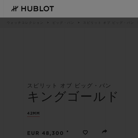
Skip
to
main
content
パ
ウォッチコレクション
ビッグ・バン
スピリット オブ ビッグ・バン
ン
く
ず
リ
ス
ト
最近の検索
新作
最近の検索はありません
スピリット オブ ビッグ・バン
キングゴールド
42MM
•
EUR 48,300