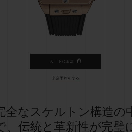
ビッグ・バン
スピリット オブ ビッグ・バン
ピーチセラミック
エッセンシャル トープ
リロ
オンライン限定
タと延長
配送日数
送料＆返品無料
安全な決済
カートに追加
来店予約をする
わせ
ブティック検
完全なスケルトン構造の
で、伝統と革新性が完璧