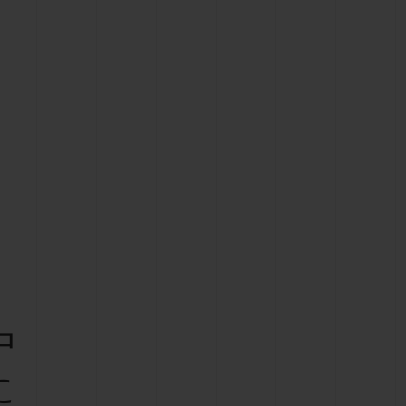
ビッグ・バン
ーデッド オールブラッ
ク
ギフトポーチ
索
中
に