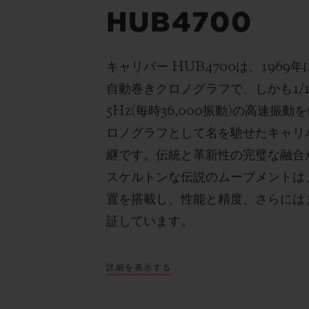
HUB4700
キャリバー
HUB4700
は、
1969
年
自動巻きクロノグラフで、しかも
1/
5Hz(
毎時
36,000
振動
)
の高速振動を
ロノグラフとして名を馳せたキャリ
継です。伝統と革新性の完璧な融合
スケルトンな伝説のムーブメントは
置を搭載し、性能と精度、さらには
証しています。
詳細を表示する