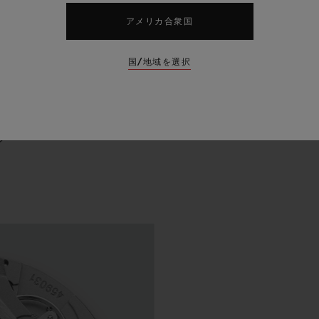
アメリカ合衆国
国/地域を選択
プ