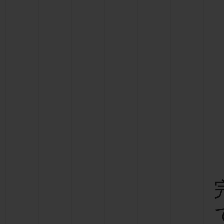
ビッグ・バン
サマー マルチカラーセラミ
ック
特別なサービス
5＋5年保証
ウブロティス
保証
お問い合