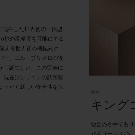
に誕生した世界初の一体型
10
秒の高精度を可能にする
備える世界初の機械式ク
バー、エル・プリメロの後
から誕生した、この完全に
、現在はシリコンの調整装
まったく新しい安全性を保
素材
キング
融合の名手であり
18K
ゴールド
5N