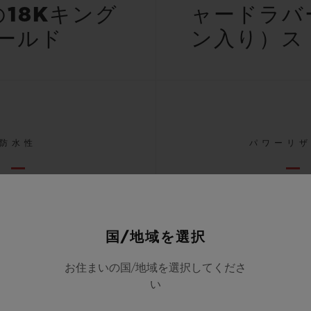
18Kキング
ャードラバ
ールド
ン入り）ス
防水性
パワーリ
（100M）
50
国/地域を選択
お住まいの国/地域を選択してくださ
すべての仕様を表示する
い