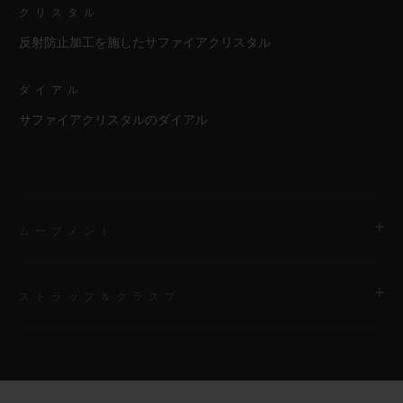
クリスタル
反射防止加工を施したサファイアクリスタル
ダイアル
サファイアクリスタルのダイアル
ムーブメント
ストラップ＆クラスプ
ムーブメント
HUB4700 自動巻きスケルトン クロノグラフ ムーブメント
ストラップ
パワーリザーブ