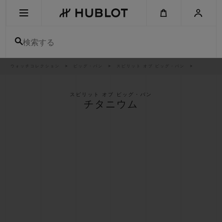
Skip
to
main
content
検索する
パ
ウォッチコレクション
ビッグ・バン
スピリット オブ ビッグ・バン
最近の検索
ン
く
ず
リ
最近の検索はありません
ス
スピリット オブ ビッグ・バン
ト
チタニウム
新作