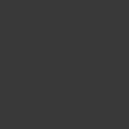
ビッグ・バン
ビッグ・バン
スピリット オブ ビ
バン
サマー マルチカラーセラ
ピーチセラミック
エッセンシャル 
ミック
オンライン限
特別なサービス
5＋5年保証
ウブロティスタと延長保証
配送日数
送料＆返品無料
安全な決済
ギフトポーチ