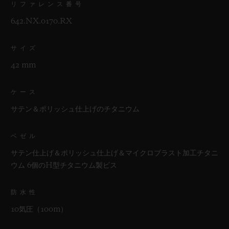
リファレンス番号
642.NX.0170.RX
サイズ
42 mm
ケース
サテン＆ポリッシュ仕上げのチタニウム
ベゼル
サテン仕上げ＆ポリッシュ仕上げ＆マイクロブラスト加工チタニ
ウム 6個のH型チタニウム製ビス
防水性
10気圧（100m）