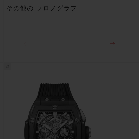
ブラックストラクチャードラバー（ライン入り）ストラップ
50時間
その他の クロノグラフ
クラスプ
チタニウム