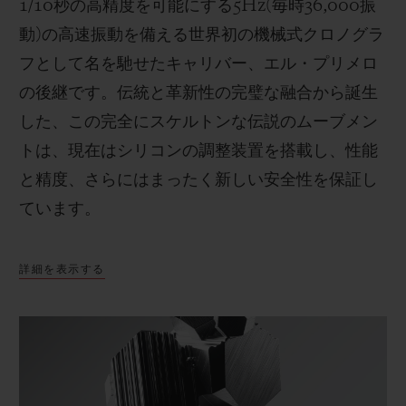
1/10
秒の高精度を可能にする
5Hz(
毎時
36,000
振
動
)
の高速振動を備える世界初の機械式クロノグラ
フとして名を馳せたキャリバー、エル・プリメロ
の後継です。伝統と革新性の完璧な融合から誕生
した、この完全にスケルトンな伝説のムーブメン
トは、現在はシリコンの調整装置を搭載し、性能
と精度、さらにはまったく新しい安全性を保証し
ています。
詳細を表示する