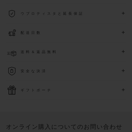
2026年1月1日以降に購入された全ての時計には、5年間の国
+
ウブロティスタと延長保証
際保証が適用されます。
詳細を表示する
「ウブロティスタ」コミュニティに参加する
事で
、
2026
年
1
+
配送日数
月
1
日以降に購入された時計を対象に、保証を
さら
に5
年間延
長できます
(
条件あり
)
。また、メンバー限定のイベントにも
ご入金確認後、2～6営業日以内に配送予定です。在庫状況に
アクセス可能になります。
+
送料＆返品無料
より異なる場合がございます
詳細を表示する
送料は無料となり、返品も簡単な手続きのみで無料となりま
+
安全な決済
す
最新の決済技術をご利用ください。オンラインでのすべての
+
ギフトポーチ
ご購入は迅速で安全に処理され、お客様の個人情報は確実に
保護されます。
ウブロの無料ギフトポーチでお買い物をより特別なものにし
てみませんか？
オンライン購入についてのお問い合わせ