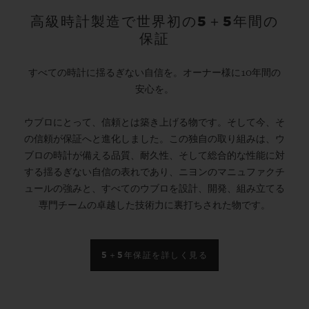
高級時計製造で世界初の5＋5年間の
保証
すべての時計に揺るぎない自信を。オーナー様に10年間の
安心を。
ウブロにとって、信頼とは築き上げる物です。そして今、そ
の信頼が保証へと進化しました。この独自の取り組みは、ウ
ブロの時計が備える品質、耐久性、そして総合的な性能に対
する揺るぎない自信の表れであり、ニヨンのマニュファクチ
ュールの強みと、すべてのウブロを設計、開発、組み立てる
専門チームの卓越した技術力に裏打ちされた物です。
5＋5年保証を詳しく見る