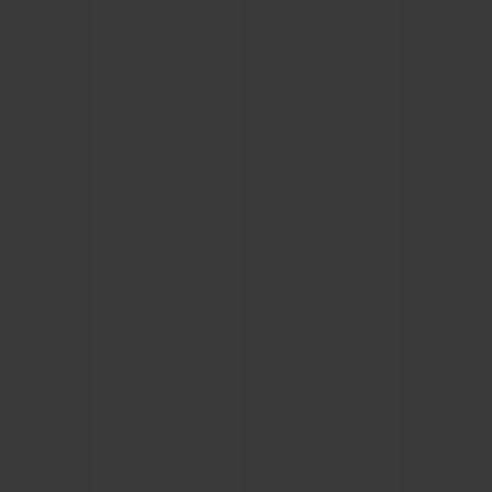
ビッグ・バン
ビッグ・バン
スピリット オブ ビ
バン
サマー マルチカラーセラ
ピーチセラミック
エッセンシャル 
ミック
オンライン限
特別なサービス
5＋5年保証
ウブロティスタと延長保証
配送日数
送料＆返品無料
安全な決済
ギフトポーチ