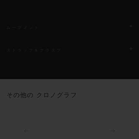
ムーブメント
ストラップ＆クラスプ
ムーブメント
HUB4700 自動巻きスケルトン クロノグラフ ムーブメント
ストラップ
パワーリザーブ
ブラックラバー＆マルチカラーアリゲーターのストラップ
50時間
その他の クロノグラフ
クラスプ
18Kキングゴールド＆ステンレススチール（ブラックコーティン
グ）