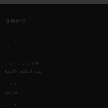
技術仕様
ケース
リファレンス番号
642.OX.0118.LR.0999
サイズ
42 mm
ケース