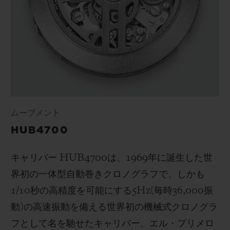
ムーブメント
HUB4700
キャリバー
HUB4700
は、
1969
年に誕生した世
界初の一体型自動巻きクロノグラフで、しかも
1/10
秒の高精度を可能にする
5Hz(
毎時
36,000
振
動
)
の高速振動を備える世界初の機械式クロノグラ
フとして名を馳せたキャリバー、エル・プリメロ