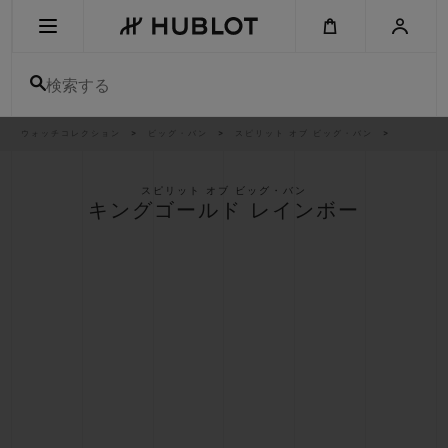
Skip
to
main
content
検索する
パ
ウォッチコレクション
ビッグ・バン
スピリット オブ ビッグ・バン
最近の検索
ン
く
ず
リ
最近の検索はありません
ス
スピリット オブ ビッグ・バン
ト
キングゴールド レインボー
新作