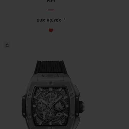
MM
•
EUR 63,700