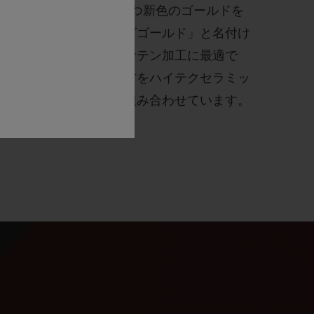
よりさらに赤い色調を持つ新色のゴールドを
ラチナを加えて「キングゴールド」と名付け
で、ポリッシュ加工やサテン加工に最適で
はキングゴールドの素材をハイテクセラミッ
ボンなど最新の素材と組み合わせています。