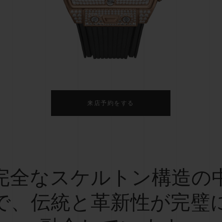
ビッグ・バン
スピリット オブ ビッグ・バン
ピーチセラミック
エッセンシャル トープ
リロ
オンライン限定
タと延長
配送日数
送料＆返品無料
安全な決済
来店予約をする
わせ
ブティック検
完全なスケルトン構造の
で、伝統と革新性が完璧