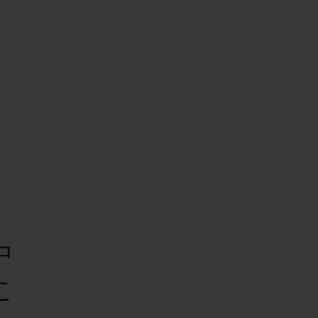
ビッグ・バン
ーデッド オールブラッ
ク
ギフトポーチ
索
中
に