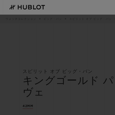
Skip
to
main
content
パ
ウォッチコレクション
ビッグ・バン
スピリット オブ ビッグ・バン
ン
く
ず
リ
ス
ト
最近の検索
新作
最近の検索はありません
スピリット オブ ビッグ・バン
キングゴールド パ
ヴェ
42MM