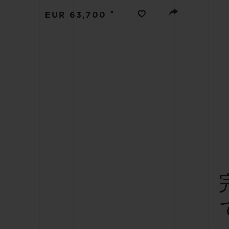
ビッグ・バン
•
EUR 63,700
サマー マルチカラーセラミ
ック
特別なサービス
5＋5年保証
ウブロティス
保証
お問い合