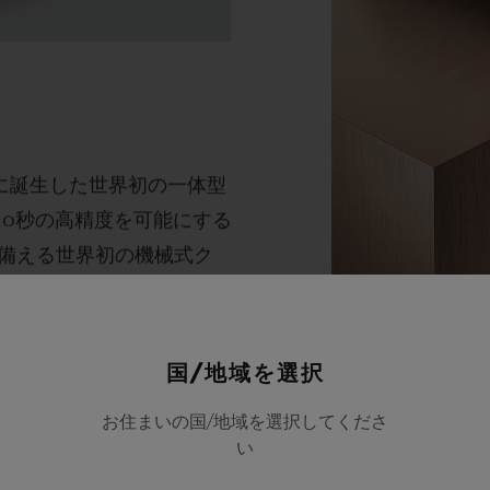
に誕生した世界初の一体型
10
秒の高精度を可能にする
備える世界初の機械式ク
バー、エル・プリメロの後
から誕生した、この完全に
素材
、現在はシリコンの調整装
国/地域を選択
キング
まったく新しい安全性を保
お住まいの国/地域を選択してくださ
い
融合の名手であり