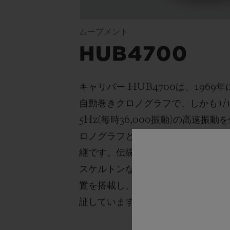
ムーブメント
HUB4700
キャリバー
HUB4700
は、
1969
年
自動巻きクロノグラフで、しかも
1/
5Hz(
毎時
36,000
振動
)
の高速振動を
ロノグラフとして名を馳せたキャリ
継です。伝統と革新性の完璧な融合
スケルトンな伝説のムーブメントは
置を搭載し、性能と精度、さらには
証しています。