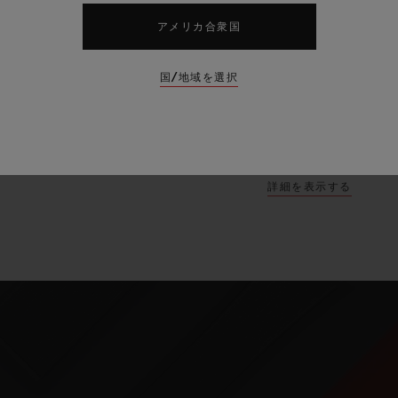
18K
ゴールド
5N
アメリカ合衆国
開発しました。プ
られた特殊な合金
国/地域を選択
す。
ウブロの時計
ク、ラバー、カー
詳細を表示する