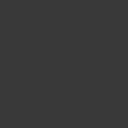
ビッグ・バン
ビッグ・バン
スピリット オブ ビ
バン
サマー マルチカラーセラ
ピーチセラミック
エッセンシャル 
ミック
オンライン限
特別なサービス
5＋5年保証
ウブロティスタと延長保証
配送日数
送料＆返品無料
安全な決済
ギフトポーチ