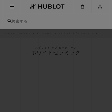
Skip
to
main
content
検索する
パ
ウォッチコレクション
ビッグ・バン
スピリット オブ ビッグ・バン
最近の検索
ン
く
ず
リ
最近の検索はありません
ス
スピリット オブ ビッグ・バン
ト
ホワイトセラミック
新作