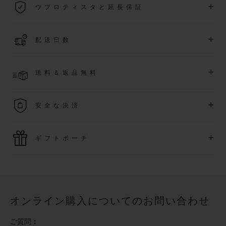
+
ウブロティスタと延長保証
際保証が適用されます。
詳細を表示する
「ウブロティスタ」コミュニティに参加する
事で
、
2026
年
1
+
配送日数
月
1
日以降に購入された時計を対象に、保証を
さら
に5
年間延
長できます
(
条件あり
)
。また、メンバー限定のイベントにも
ご入金確認後、2～6営業日以内に配送予定です。在庫状況に
アクセス可能になります。
+
送料＆返品無料
より異なる場合がございます
詳細を表示する
送料は無料となり、返品も簡単な手続きのみで無料となりま
+
安全な決済
す
最新の決済技術をご利用ください。オンラインでのすべての
+
ギフトポーチ
ご購入は迅速で安全に処理され、お客様の個人情報は確実に
保護されます。
ウブロの無料ギフトポーチでお買い物をより特別なものにし
てみませんか？
オンライン購入についてのお問い合わせ
ご質問：