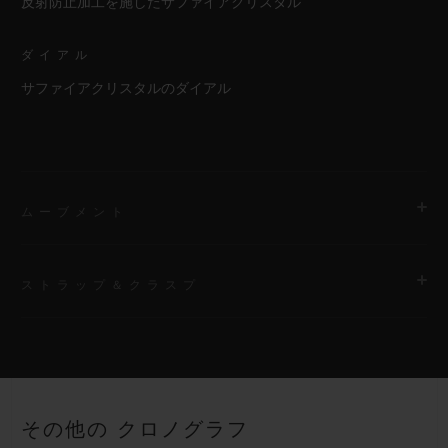
反射防止加工を施したサファイアクリスタル
ダイアル
サファイアクリスタルのダイアル
ムーブメント
ストラップ＆クラスプ
ムーブメント
HUB4700 自動巻きスケルトン クロノグラフ ムーブメント
ストラップ
パワーリザーブ
ブラックとホワイトのストラクチャードラバー（ライン入り）ス
50時間
その他の クロノグラフ
トラップ