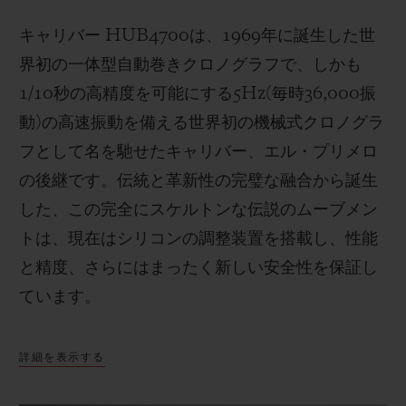
キャリバー
HUB4700
は、
1969
年に誕生した世
界初の一体型自動巻きクロノグラフで、しかも
1/10
秒の高精度を可能にする
5Hz(
毎時
36,000
振
動
)
の高速振動を備える世界初の機械式クロノグラ
フとして名を馳せたキャリバー、エル・プリメロ
の後継です。伝統と革新性の完璧な融合から誕生
した、この完全にスケルトンな伝説のムーブメン
トは、現在はシリコンの調整装置を搭載し、性能
と精度、さらにはまったく新しい安全性を保証し
ています。
詳細を表示する