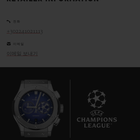
빅뱅
빅뱅
스피릿 오브 빅
썸머 멀티 컬러 세라믹
피치 세라믹
에센셜 토프
온라인 익스클
전화
+302241021113
익스클루시브 서비스
이메일
5+5 워런티
이메일 보내기
휴블로티스타 및 연장 보증
예상 배송일
무료 배송 & 반품
안전한 결제
6
기프트 파우치