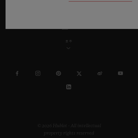
한국어
호주
© 2026 Hublot - All intellectual
property rights reserved