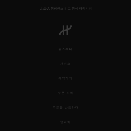
UEFA 챔피언스 리그 공식 타임키퍼
연락처
뉴스레터
서비스
예약하기
주문 조회
부티크 검색
주문을 반품하다
연락처