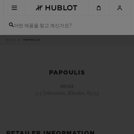
Skip
to
main
content
어떤 제품을 찾고 계신가요?
이
부티크
PAPOULIS
최근 검색
동
경
로
최근 검색이 없습니다
신제품
PAPOULIS
00:02
3-5 Sokratous, Rhodos, 85133
RETAILER INFORMATION