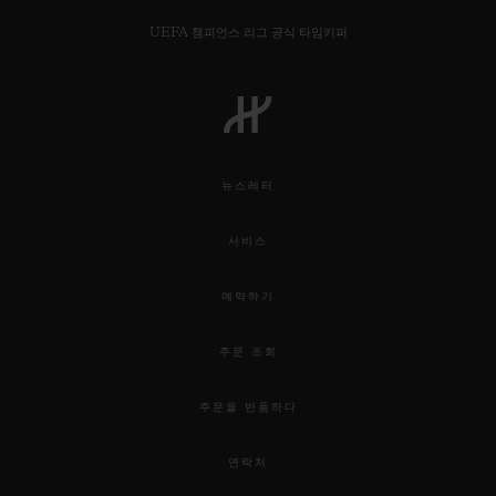
UEFA 챔피언스 리그 공식 타임키퍼
연락처
뉴스레터
서비스
예약하기
주문 조회
부티크 검색
주문을 반품하다
연락처