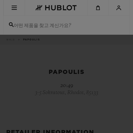
Skip
to
main
content
어떤 제품을 찾고 계신가요?
이
부티크
PAPOULIS
최근 검색
동
경
로
최근 검색이 없습니다
신제품
PAPOULIS
20:49
3-5 Sokratous, Rhodos, 85133
RETAILER INFORMATION