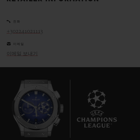
빅뱅
빅뱅
스피릿 오브 빅
썸머 멀티 컬러 세라믹
피치 세라믹
에센셜 토프
온라인 익스클
전화
+302241021113
익스클루시브 서비스
이메일
5+5 워런티
이메일 보내기
휴블로티스타 및 연장 보증
예상 배송일
무료 배송 & 반품
안전한 결제
8
기프트 파우치