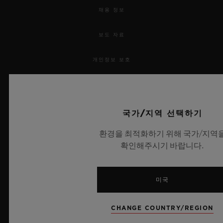
채용 정보
보도 자료
개인정보 보호
법적 고지 및 이용 약관
웹사이트 이용 약관
국가/지역 선택하기
환경을 최적화하기 위해 국가/지역
윤리적 약속
확인해주시기 바랍니다.
접근성
미국
MSA 투명성 법률
CHANGE COUNTRY/REGION
사이트맵