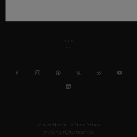
한국어
그리스
© 2026 Hublot - All intellectual
property rights reserved