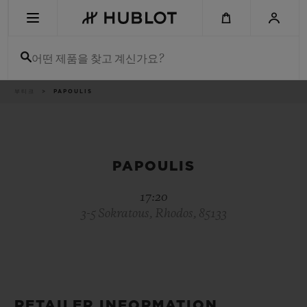
Skip
to
main
content
어떤 제품을 찾고 계신가요?
이
부티크
PAPOULIS
최근 검색
동
경
로
최근 검색이 없습니다
신제품
PAPOULIS
17:20
3-5 Sokratous, Rhodos, 85133
RETAILER INFORMATION