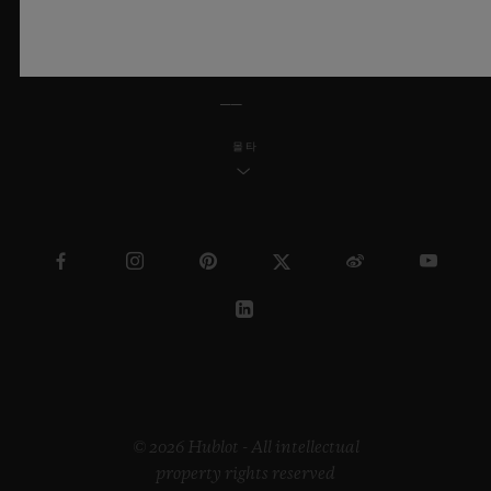
한국어
몰타
© 2026 Hublot - All intellectual
property rights reserved