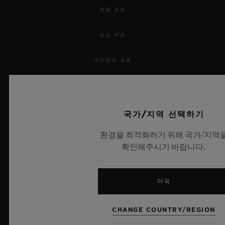
채용 정보
보도 자료
개인정보 보호
법적 고지 및 이용 약관
웹사이트 이용 약관
국가/지역 선택하기
환경을 최적화하기 위해 국가/지역
윤리적 약속
확인해주시기 바랍니다.
접근성
미국
MSA 투명성 법률
CHANGE COUNTRY/REGION
사이트맵