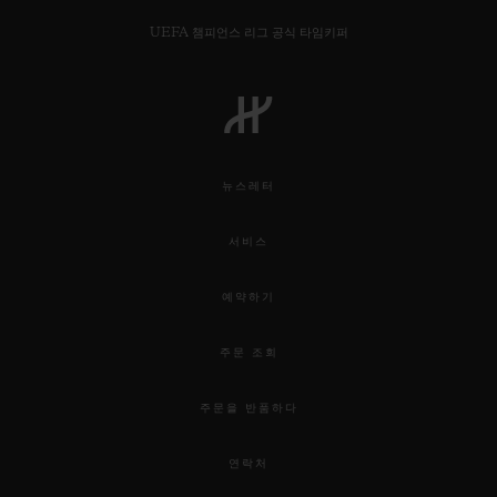
UEFA 챔피언스 리그 공식 타임키퍼
연락처
뉴스레터
서비스
예약하기
주문 조회
부티크 검색
주문을 반품하다
연락처