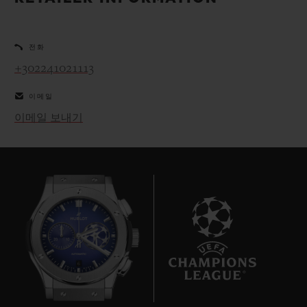
빅뱅
빅뱅
스피릿 오브 빅
썸머 멀티 컬러 세라믹
피치 세라믹
에센셜 토프
온라인 익스클
전화
+302241021113
익스클루시브 서비스
이메일
5+5 워런티
이메일 보내기
휴블로티스타 및 연장 보증
예상 배송일
무료 배송 & 반품
안전한 결제
6
기프트 파우치