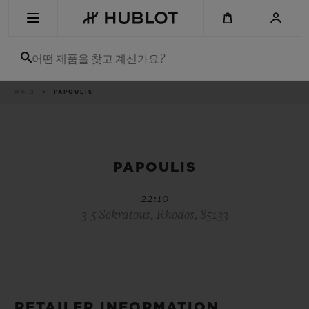
Skip
to
main
content
어떤 제품을 찾고 계신가요?
이
부티크
PAPOULIS
최근 검색
동
경
로
최근 검색이 없습니다
신제품
PAPOULIS
22:10
3-5 Sokratous, Rhodos, 85133
RETAILER INFORMATION