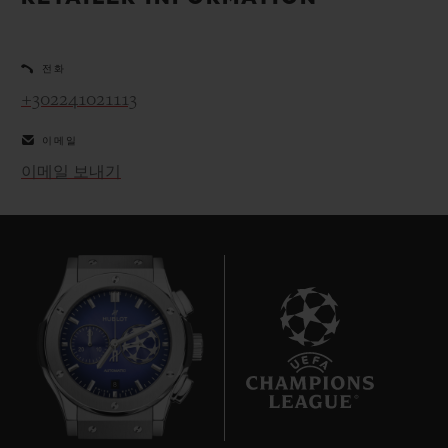
빅뱅
빅뱅
스피릿 오브 빅
썸머 멀티 컬러 세라믹
피치 세라믹
에센셜 토프
온라인 익스클
전화
+302241021113
익스클루시브 서비스
이메일
5+5 워런티
이메일 보내기
휴블로티스타 및 연장 보증
예상 배송일
무료 배송 & 반품
안전한 결제
8
기프트 파우치