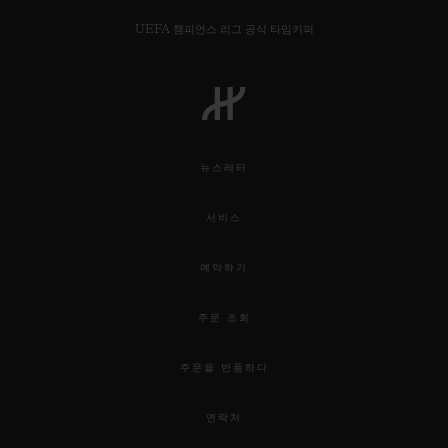
UEFA 챔피언스 리그 공식 타임키퍼
연락처
뉴스레터
서비스
예약하기
주문 조회
부티크 검색
주문을 반품하다
연락처