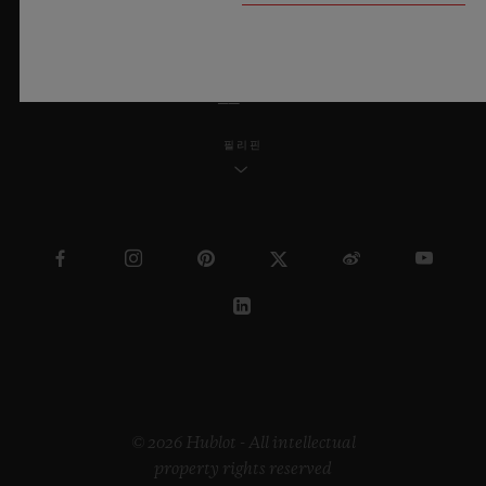
한국어
필리핀
© 2026 Hublot - All intellectual
property rights reserved