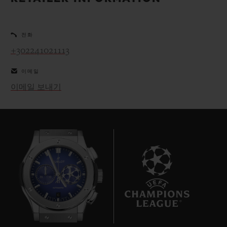
빅뱅
빅뱅
스피릿 오브 빅
썸머 멀티 컬러 세라믹
피치 세라믹
에센셜 토프
온라인 익스클
전화
+302241021113
익스클루시브 서비스
이메일
5+5 워런티
이메일 보내기
휴블로티스타 및 연장 보증
예상 배송일
무료 배송 & 반품
안전한 결제
6
기프트 파우치