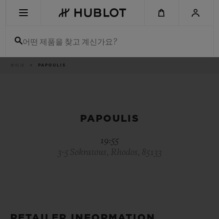
Skip
to
main
content
어떤 제품을 찾고 계신가요?
이
부티크
PAPOULIS
최근 검색
동
경
로
최근 검색이 없습니다
신제품
PAPOULIS
19:55
3-5 Sokratous, Rhodos, 85133
RETAILER INFORMATION