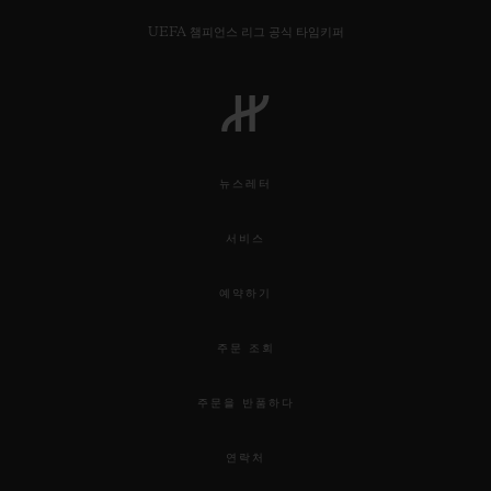
UEFA 챔피언스 리그 공식 타임키퍼
연락처
뉴스레터
서비스
예약하기
주문 조회
부티크 검색
주문을 반품하다
연락처