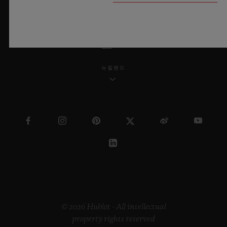
한국어
뉴질랜드
© 2026 Hublot - All intellectual
property rights reserved