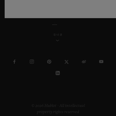
한국어
모나코
© 2026 Hublot - All intellectual
property rights reserved