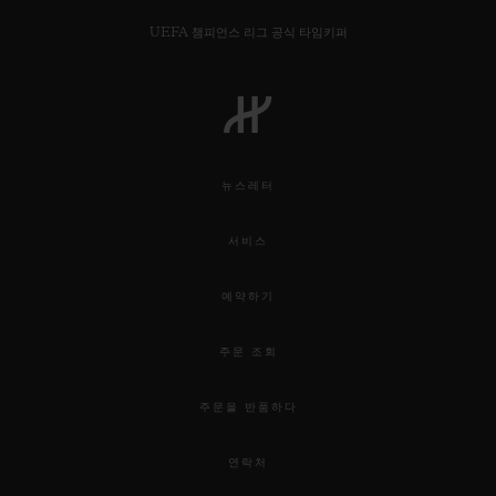
UEFA 챔피언스 리그 공식 타임키퍼
연락처
뉴스레터
서비스
예약하기
주문 조회
부티크 검색
주문을 반품하다
연락처