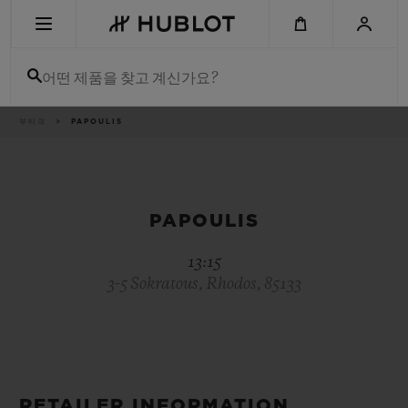
Skip
to
main
content
어떤 제품을 찾고 계신가요?
이
부티크
PAPOULIS
최근 검색
동
경
로
최근 검색이 없습니다
신제품
PAPOULIS
13:15
3-5 Sokratous, Rhodos, 85133
RETAILER INFORMATION