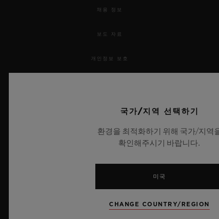
채용 정보
보도 자료
개인정보 보호
법적 고지 및 이용 약관
웹사이트 이용 약관
국가/지역 선택하기
환경을 최적화하기 위해 국가/지역
윤리적 약속
확인해주시기 바랍니다.
접근성
미국
MSA 투명성 법률
CHANGE COUNTRY/REGION
사이트맵