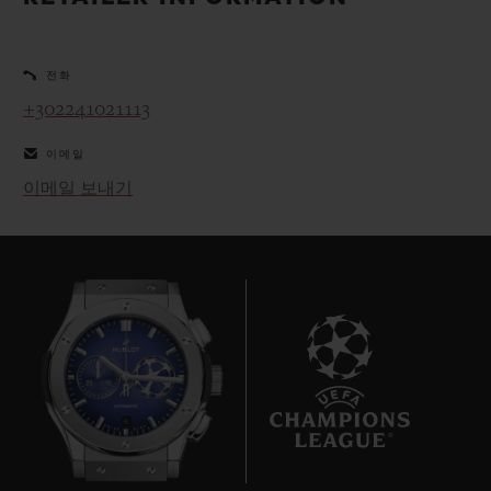
빅뱅
빅뱅
스피릿 오브 빅
썸머 멀티 컬러 세라믹
피치 세라믹
에센셜 토프
온라인 익스클
전화
+302241021113
익스클루시브 서비스
이메일
5+5 워런티
이메일 보내기
휴블로티스타 및 연장 보증
예상 배송일
무료 배송 & 반품
안전한 결제
8
기프트 파우치