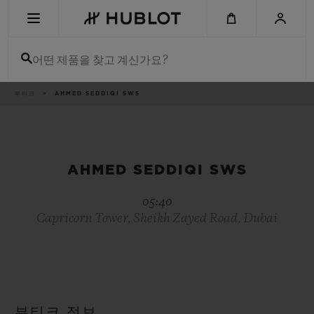
Skip
to
main
content
어떤 제품을 찾고 계신가요?
이
부티크
AHMED SEDDIQI SWS
최근 검색
동
경
로
최근 검색이 없습니다
신제품
AHMED SEDDIQI SWS
05:40
Capricorn Tower, Sheikh Zayed Road, Dubai
부티크 정보