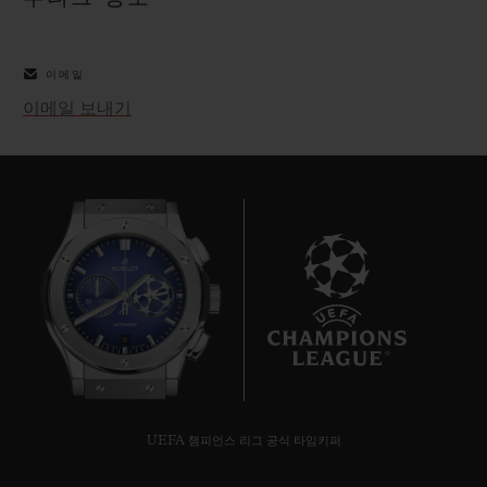
빅뱅
빅뱅
스피릿 오브 빅
썸머 멀티 컬러 세라믹
피치 세라믹
에센셜 토프
온라인 익스클
이메일
이메일 보내기
익스클루시브 서비스
5+5 워런티
휴블로티스타 및 연장 보증
예상 배송일
8
무료 배송 & 반품
안전한 결제
UEFA 챔피언스 리그 공식 타임키퍼
기프트 파우치