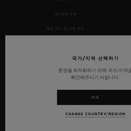
개인정보 보호
법적 고지 및 이용 약관
웹사이트 이용 약관
국가/지역 선택하기
윤리적 약속
환경을 최적화하기 위해 국가/지역
접근성
확인해주시기 바랍니다.
MSA 투명성 법률
미국
사이트맵
CHANGE COUNTRY/REGION
한국어