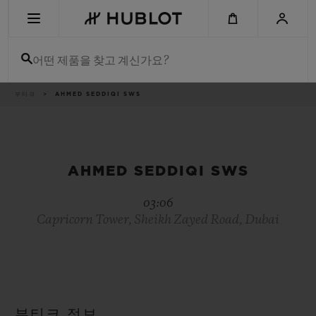
Skip
to
main
content
어떤 제품을 찾고 계신가요?
이
부티크
AHMED SEDDIQI SWS
최근 검색
동
경
로
최근 검색이 없습니다
신제품
AHMED SEDDIQI SWS
03:06
Capricorn Tower, Sheikh Zayed Road, Dubai
부티크 정보