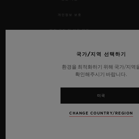
개인정보 보호
법적 고지 및 이용 약관
웹사이트 이용 약관
국가/지역 선택하기
윤리적 약속
환경을 최적화하기 위해 국가/지역
확인해주시기 바랍니다.
접근성
MSA 투명성 법률
미국
사이트맵
CHANGE COUNTRY/REGION
한국어