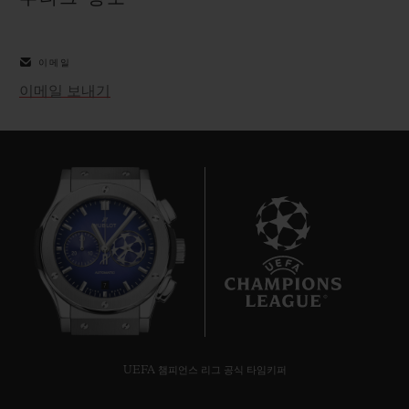
빅뱅
빅뱅
스피릿 오브 빅
썸머 멀티 컬러 세라믹
피치 세라믹
에센셜 토프
온라인 익스클
이메일
이메일 보내기
익스클루시브 서비스
5+5 워런티
휴블로티스타 및 연장 보증
예상 배송일
7
무료 배송 & 반품
안전한 결제
UEFA 챔피언스 리그 공식 타임키퍼
기프트 파우치