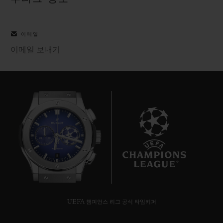
빅뱅
빅뱅
스피릿 오브 빅
썸머 멀티 컬러 세라믹
피치 세라믹
에센셜 토프
온라인 익스클
이메일
이메일 보내기
익스클루시브 서비스
5+5 워런티
휴블로티스타 및 연장 보증
예상 배송일
8
무료 배송 & 반품
안전한 결제
UEFA 챔피언스 리그 공식 타임키퍼
기프트 파우치