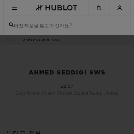
Skip
to
main
content
어떤 제품을 찾고 계신가요?
이
부티크
AHMED SEDDIQI SWS
최근 검색
동
경
로
최근 검색이 없습니다
신제품
AHMED SEDDIQI SWS
22:17
Capricorn Tower, Sheikh Zayed Road, Dubai
부티크 정보