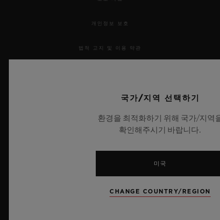
개인정보 보호
법적 고지 및 이용 약관
웹사이트 이용 약관
국가/지역 선택하기
윤리적 약속
환경을 최적화하기 위해 국가/지역
접근성
확인해주시기 바랍니다.
MSA 투명성 법률
미국
사이트맵
CHANGE COUNTRY/REGION
한국어