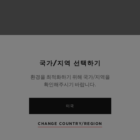
빅뱅
스피릿 오브 빅뱅
피치 세라믹
에센셜 토프
리로디
온라인 익스클루시브
 연장
예상 배송일
무료 배송 & 반품
안전한 결제
기
국가/지역 선택하기
환경을 최적화하기 위해 국가/지역을
확인해주시기 바랍니다.
부티크 검색
미국
CHANGE COUNTRY/REGION