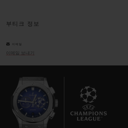
빅뱅
빅뱅
스피릿 오브 빅
썸머 멀티 컬러 세라믹
피치 세라믹
에센셜 토프
온라인 익스클
부티크 정보
익스클루시브 서비스
이메일
5+5 워런티
이메일 보내기
휴블로티스타 및 연장 보증
예상 배송일
무료 배송 & 반품
안전한 결제
8
기프트 파우치