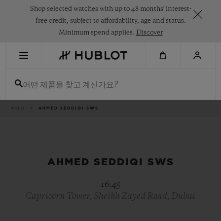
Skip
Shop selected watches with up to 48 months' interest-
to
main
free credit, subject to affordability, age and status.
content
Minimum spend applies.
Discover
최근 검색
어떤 제품을 찾고 계신가요?
최근 검색이 없습니다
신제품
이
부티크
AHMED SEDDIQI SWS
동
경
로
AHMED SEDDIQI SWS
16:45
Capricorn Tower, Sheikh Zayed Road, Dubai