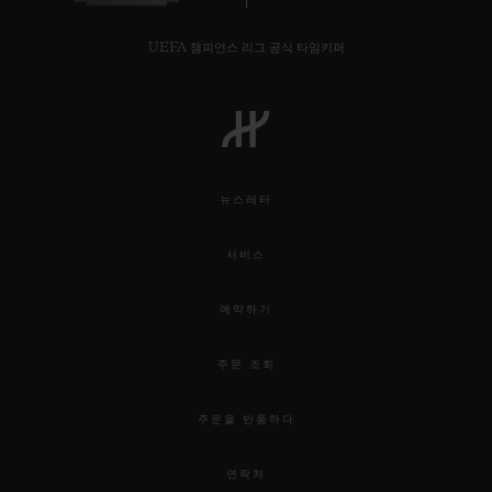
UEFA 챔피언스 리그 공식 타임키퍼
연락처
뉴스레터
서비스
예약하기
부티크 검색
주문 조회
주문을 반품하다
연락처