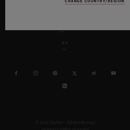
CHANGE COUNTRY/REGION
한국어
영국
© 2026 Hublot - All intellectual
property rights reserved