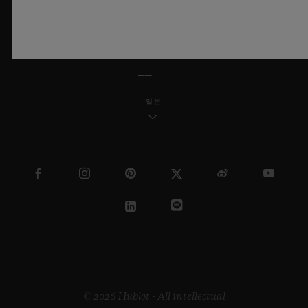
한국어
일본
© 2026 Hublot - All intellectual