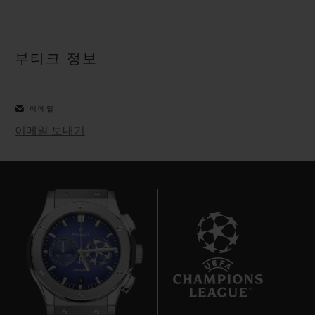
빅뱅
빅뱅
스피릿 오브 빅
썸머 멀티 컬러 세라믹
피치 세라믹
에센셜 토프
온라인 익스클
부티크 정보
익스클루시브 서비스
이메일
5+5 워런티
이메일 보내기
휴블로티스타 및 연장 보증
예상 배송일
무료 배송 & 반품
안전한 결제
8
기프트 파우치