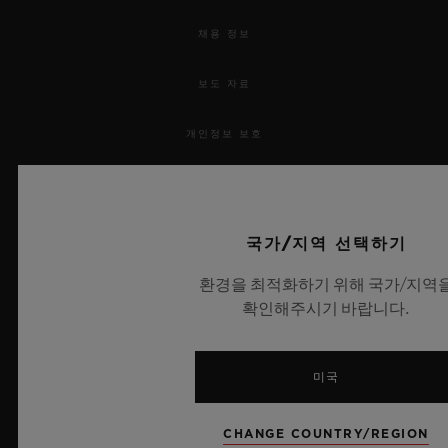
채용 정보
보도 자료
개인정보 보호
법적 고지 및 이용 약관
웹사이트 이용 약관
국가/지역 선택하기
환경을 최적화하기 위해 국가/지역
윤리적 약속
확인해주시기 바랍니다.
접근성
미국
MSA 투명성 법률
CHANGE COUNTRY/REGION
사이트맵