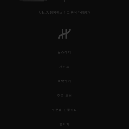
UEFA 챔피언스 리그 공식 타임키퍼
연락처
뉴스레터
서비스
예약하기
부티크 검색
주문 조회
주문을 반품하다
연락처