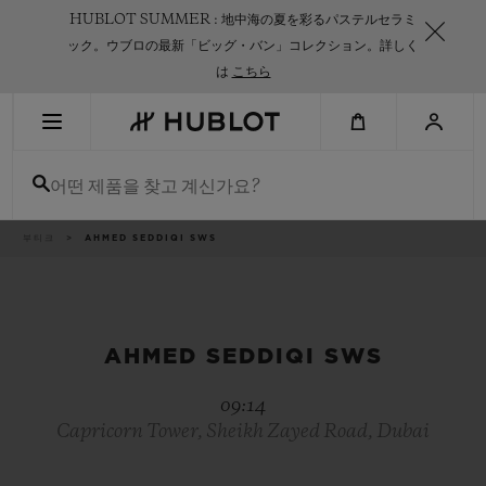
Skip
HUBLOT SUMMER : 地中海の夏を彩るパステルセラミ
to
main
ック。ウブロの最新「ビッグ・バン」コレクション。詳しく
content
は
こちら
최근 검색
어떤 제품을 찾고 계신가요?
최근 검색이 없습니다
신제품
이
부티크
AHMED SEDDIQI SWS
동
경
로
AHMED SEDDIQI SWS
09:14
Capricorn Tower, Sheikh Zayed Road, Dubai