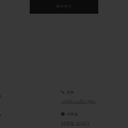
예약하기
전화
0
+966114821360
이메일
0
이메일 보내기