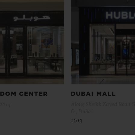
GDOM CENTER
DUBAI MALL
12214
Along Sheikh Zayed Road 
G , Dubai
13:13