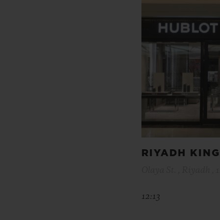
RIYADH KIN
Olaya St. , Riyadh , 
12:13