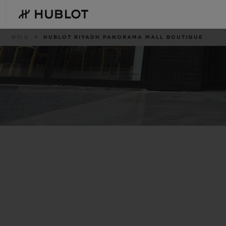
Skip
to
main
content
이
부티크
HUBLOT RIYADH PANORAMA MALL BOUTIQUE
동
경
로
최근 검색
신제품
최근 검색이 없습니다