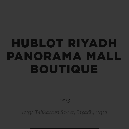
빅뱅
스피릿 오브 빅뱅
피치 세라믹
에센셜 토프
리로디
온라인 익스클루시브
HUBLOT RIYADH
 연장
예상 배송일
무료 배송 & 반품
안전한 결제
기
PANORAMA MALL
BOUTIQUE
부티크 검색
12:13
12332 Takhassusi Street, Riyadh, 12332