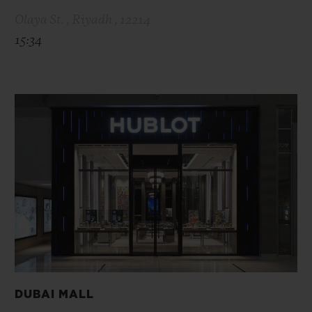
Olaya St. , Riyadh , 12214
15:34
DUBAI MALL