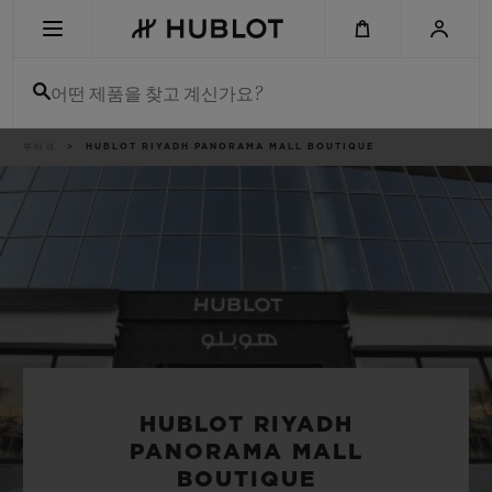
Skip
to
main
content
어떤 제품을 찾고 계신가요?
이
부티크
HUBLOT RIYADH PANORAMA MALL BOUTIQUE
최근 검색
동
경
로
최근 검색이 없습니다
신제품
HUBLOT RIYADH
PANORAMA MALL
BOUTIQUE