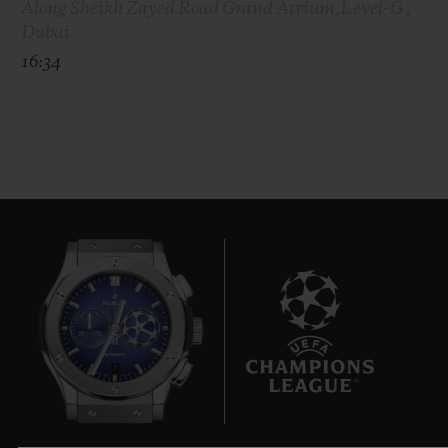
Along Sheikh Zayed Road Grand Atrium,Level-G ,
Dubai
16:34
7