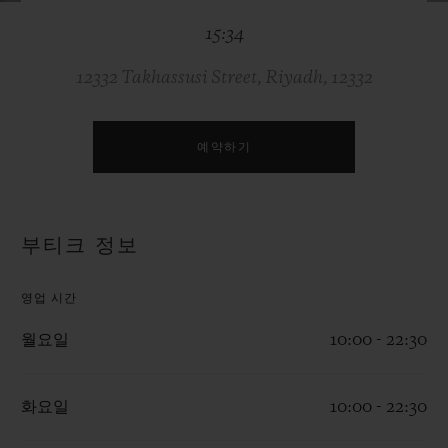
빅뱅
빅뱅
스피릿 오브 빅
15:34
썸머 멀티 컬러 세라믹
피치 세라믹
에센셜 토프
온라인 익스클
12332 Takhassusi Street, Riyadh, 12332
익스클루시브 서비스
예약하기
5+5 워런티
휴블로티스타 및 연장 보증
부티크 정보
예상 배송일
영업 시간
무료 배송 & 반품
월요일
10:00 - 22:30
안전한 결제
화요일
10:00 - 22:30
기프트 파우치