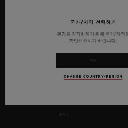
UEFA 챔피언스 리그 공식 타임키퍼
국가/지역 선택하기
환경을 최적화하기 위해 국가/지역
확인해주시기 바랍니다.
뉴스레터
서비스
미국
예약하기
CHANGE COUNTRY/REGION
주문 조회
주문을 반품하다
연락처