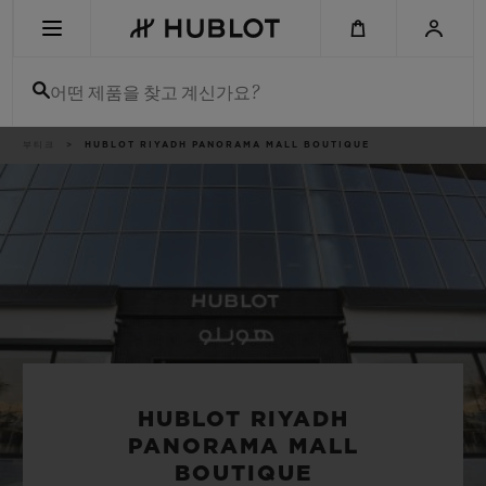
Skip
to
main
content
어떤 제품을 찾고 계신가요?
이
부티크
HUBLOT RIYADH PANORAMA MALL BOUTIQUE
최근 검색
동
경
로
최근 검색이 없습니다
신제품
HUBLOT RIYADH
PANORAMA MALL
BOUTIQUE