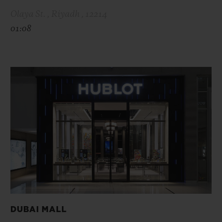
Olaya St. , Riyadh , 12214
01:08
DUBAI MALL