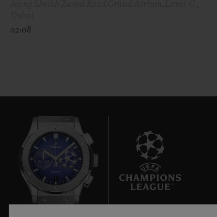
Along Sheikh Zayed Road Grand Atrium,Level-G ,
Dubai
02:08
7