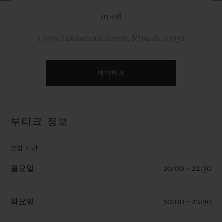
빅뱅
빅뱅
스피릿 오브 빅
01:08
썸머 멀티 컬러 세라믹
피치 세라믹
에센셜 토프
온라인 익스클
12332 Takhassusi Street, Riyadh, 12332
익스클루시브 서비스
예약하기
5+5 워런티
휴블로티스타 및 연장 보증
부티크 정보
예상 배송일
영업 시간
무료 배송 & 반품
월요일
10:00 - 22:30
안전한 결제
화요일
10:00 - 22:30
기프트 파우치