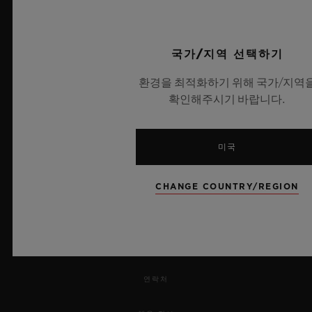
UEFA 챔피언스 리그 공식 타임키퍼
국가/지역 선택하기
환경을 최적화하기 위해 국가/지역
확인해주시기 바랍니다.
뉴스레터
서비스
미국
예약하기
CHANGE COUNTRY/REGION
주문 조회
주문을 반품하다
연락처