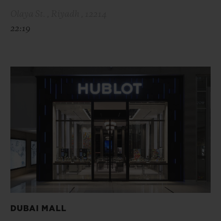
Olaya St. , Riyadh , 12214
22:19
DUBAI MALL