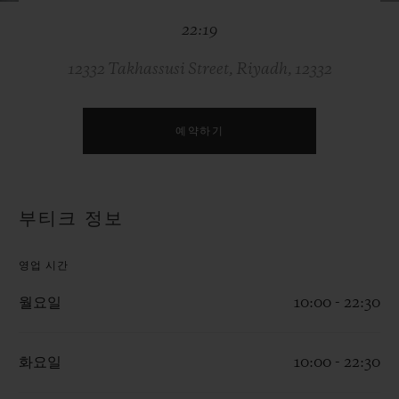
빅뱅
빅뱅
스피릿 오브 빅
22:19
썸머 멀티 컬러 세라믹
피치 세라믹
에센셜 토프
온라인 익스클
12332 Takhassusi Street, Riyadh, 12332
익스클루시브 서비스
예약하기
5+5 워런티
휴블로티스타 및 연장 보증
부티크 정보
예상 배송일
영업 시간
무료 배송 & 반품
월요일
10:00 - 22:30
안전한 결제
화요일
10:00 - 22:30
기프트 파우치