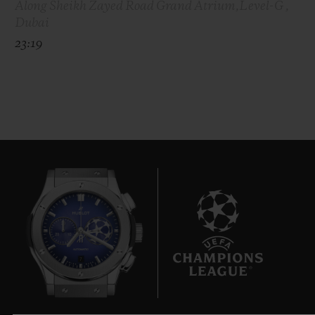
Along Sheikh Zayed Road Grand Atrium,Level-G ,
Dubai
23:19
7