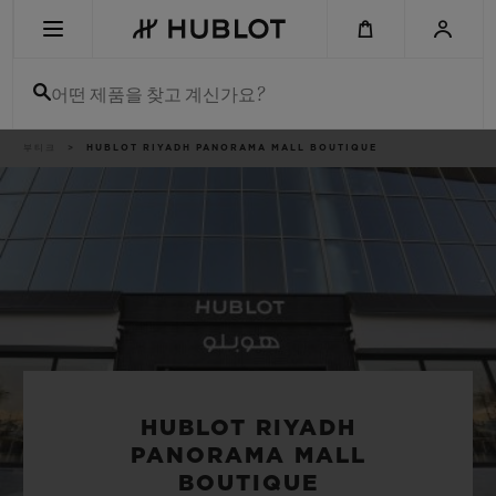
Skip
to
main
content
어떤 제품을 찾고 계신가요?
이
부티크
HUBLOT RIYADH PANORAMA MALL BOUTIQUE
최근 검색
동
경
로
최근 검색이 없습니다
신제품
HUBLOT RIYADH
PANORAMA MALL
BOUTIQUE