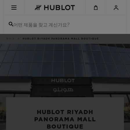
Skip
to
main
content
어떤 제품을 찾고 계신가요?
이
부티크
HUBLOT RIYADH PANORAMA MALL BOUTIQUE
최근 검색
동
경
로
최근 검색이 없습니다
신제품
HUBLOT RIYADH
PANORAMA MALL
BOUTIQUE