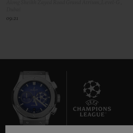
Along Sheikh Zayed Road Grand Atrium,Level-G ,
Dubai
09:21
8