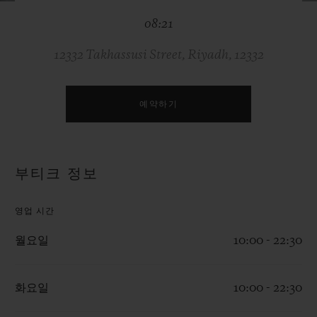
빅뱅
빅뱅
스피릿 오브 빅
08:21
썸머 멀티 컬러 세라믹
피치 세라믹
에센셜 토프
온라인 익스클
12332 Takhassusi Street, Riyadh, 12332
익스클루시브 서비스
예약하기
5+5 워런티
휴블로티스타 및 연장 보증
부티크 정보
예상 배송일
영업 시간
무료 배송 & 반품
월요일
10:00 - 22:30
안전한 결제
화요일
10:00 - 22:30
기프트 파우치