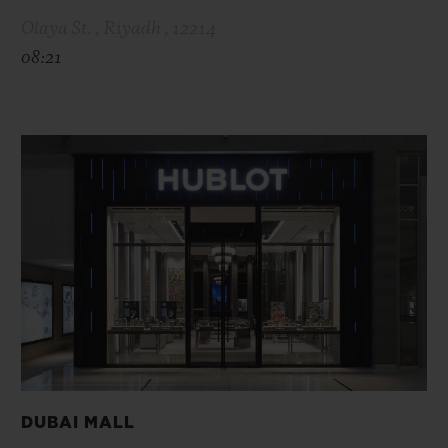
Olaya St. , Riyadh , 12214
08:21
DUBAI MALL