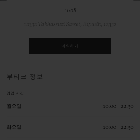
빅뱅
빅뱅
스피릿 오브 빅
11:08
썸머 멀티 컬러 세라믹
피치 세라믹
에센셜 토프
온라인 익스클
12332 Takhassusi Street, Riyadh, 12332
익스클루시브 서비스
예약하기
5+5 워런티
휴블로티스타 및 연장 보증
부티크 정보
예상 배송일
영업 시간
무료 배송 & 반품
월요일
10:00 - 22:30
안전한 결제
화요일
10:00 - 22:30
기프트 파우치