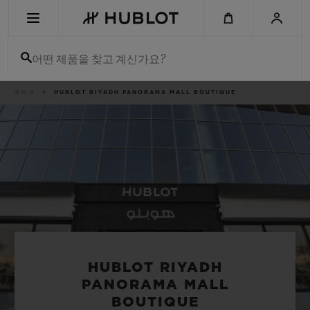
Skip
to
main
content
어떤 제품을 찾고 계신가요?
이
부티크
HUBLOT RIYADH PANORAMA MALL BOUTIQUE
최근 검색
동
경
로
최근 검색이 없습니다
신제품
HUBLOT RIYADH
PANORAMA MALL
BOUTIQUE