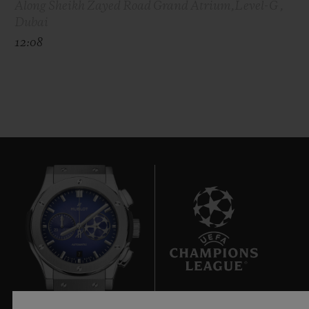
Along Sheikh Zayed Road Grand Atrium,Level-G ,
Dubai
12:08
7