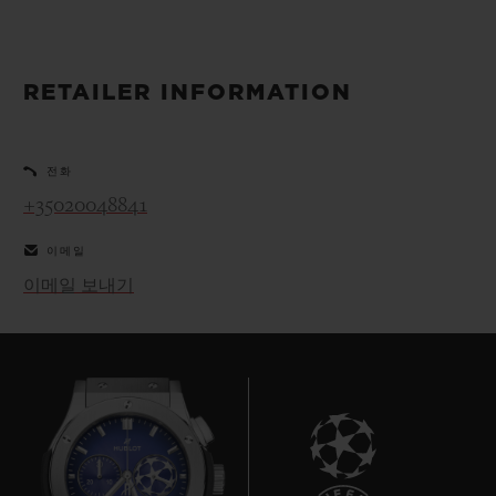
빅뱅
빅뱅
스피릿 오브 빅
썸머 멀티 컬러 세라믹
피치 세라믹
에센셜 토프
온라인 익스클
RETAILER INFORMATION
익스클루시브 서비스
전화
5+5 워런티
+35020048841
휴블로티스타 및 연장 보증
이메일
이메일 보내기
예상 배송일
무료 배송 & 반품
안전한 결제
기프트 파우치