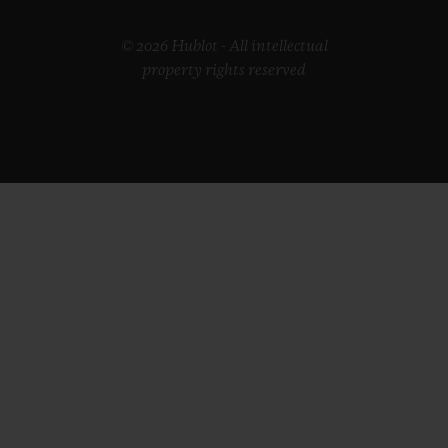
© 2026 Hublot - All intellectual
property rights reserved