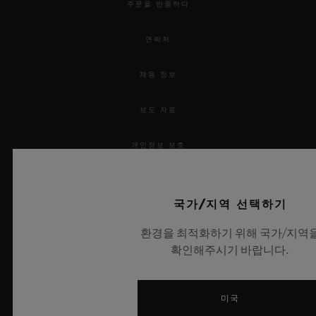
주문을 반품하다
연락처
채용 정보
보도 자료
개인정보 보호
법적 고지 및 이용 약관
국가/지역 선택하기
웹사이트 이용 약관
환경을 최적화하기 위해 국가/지역
확인해주시기 바랍니다.
윤리적 약속
접근성
미국