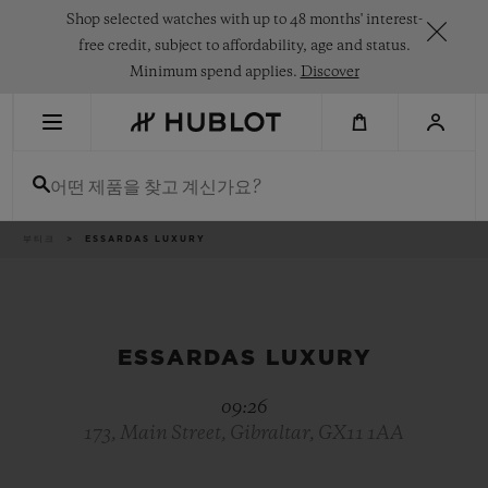
Skip
Shop selected watches with up to 48 months' interest-
to
main
free credit, subject to affordability, age and status.
content
Minimum spend applies.
Discover
최근 검색
어떤 제품을 찾고 계신가요?
최근 검색이 없습니다
신제품
이
부티크
ESSARDAS LUXURY
동
경
로
ESSARDAS LUXURY
09:26
173, Main Street, Gibraltar, GX11 1AA