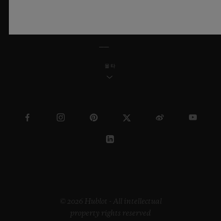
한국어
몰타
© 2026 Hublot - All intellectual
property rights reserved