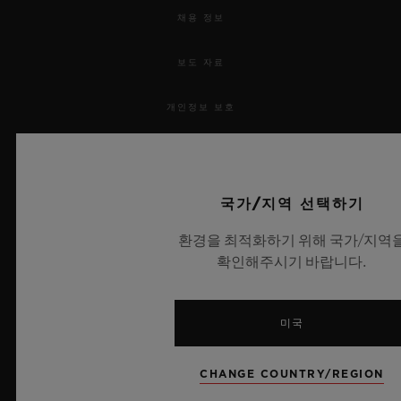
채용 정보
보도 자료
개인정보 보호
법적 고지 및 이용 약관
웹사이트 이용 약관
국가/지역 선택하기
환경을 최적화하기 위해 국가/지역
윤리적 약속
확인해주시기 바랍니다.
접근성
미국
MSA 투명성 법률
CHANGE COUNTRY/REGION
사이트맵