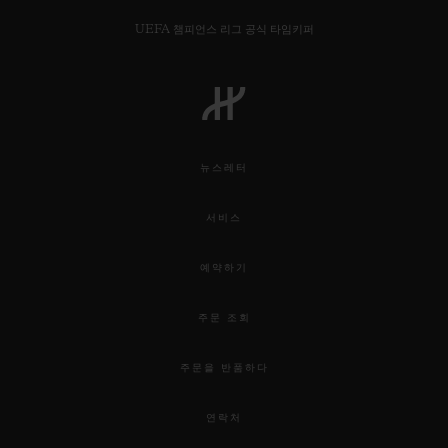
UEFA 챔피언스 리그 공식 타임키퍼
연락처
뉴스레터
서비스
예약하기
주문 조회
부티크 검색
주문을 반품하다
연락처