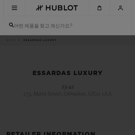
Skip
to
main
content
어떤 제품을 찾고 계신가요?
이
부티크
ESSARDAS LUXURY
최근 검색
동
경
로
최근 검색이 없습니다
신제품
ESSARDAS LUXURY
23:42
173, Main Street, Gibraltar, GX11 1AA
RETAILER INFORMATION