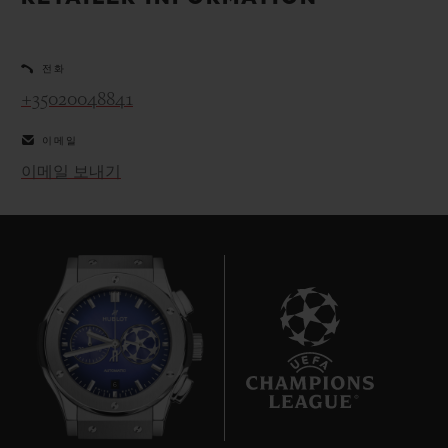
빅뱅
빅뱅
스피릿 오브 빅
썸머 멀티 컬러 세라믹
피치 세라믹
에센셜 토프
온라인 익스클
전화
+35020048841
익스클루시브 서비스
이메일
5+5 워런티
이메일 보내기
휴블로티스타 및 연장 보증
예상 배송일
무료 배송 & 반품
안전한 결제
6
기프트 파우치