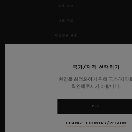
채용 정보
보도 자료
개인정보 보호
법적 고지 및 이용 약관
웹사이트 이용 약관
국가/지역 선택하기
환경을 최적화하기 위해 국가/지역
윤리적 약속
확인해주시기 바랍니다.
접근성
미국
MSA 투명성 법률
CHANGE COUNTRY/REGION
사이트맵