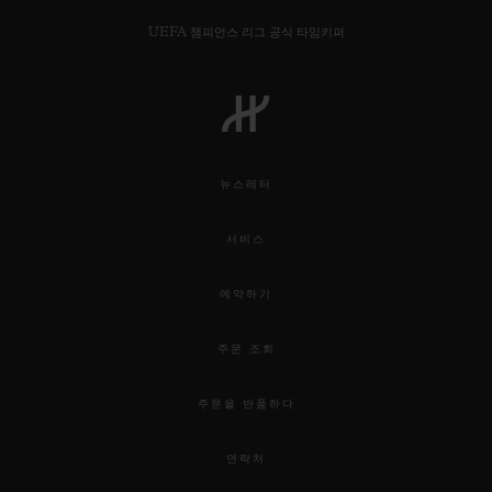
UEFA 챔피언스 리그 공식 타임키퍼
연락처
뉴스레터
서비스
예약하기
주문 조회
부티크 검색
주문을 반품하다
연락처