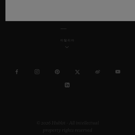
한국어
이탈리아
© 2026 Hublot - All intellectual
property rights reserved