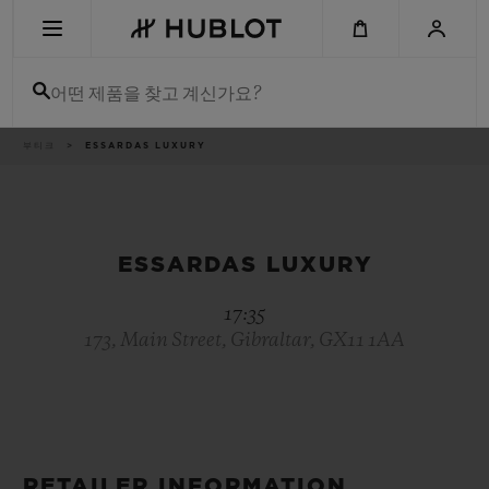
Skip
to
main
content
어떤 제품을 찾고 계신가요?
이
부티크
ESSARDAS LUXURY
최근 검색
동
경
로
최근 검색이 없습니다
신제품
ESSARDAS LUXURY
17:35
173, Main Street, Gibraltar, GX11 1AA
RETAILER INFORMATION