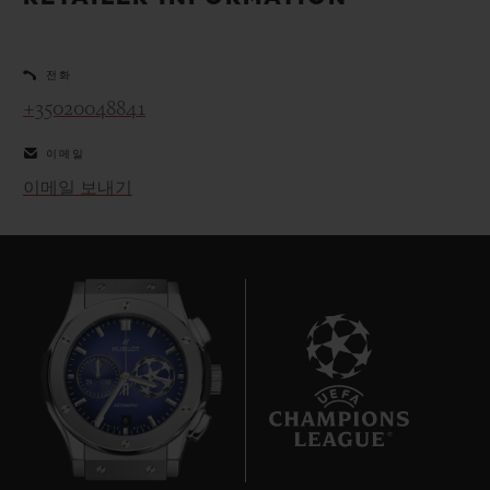
빅뱅
빅뱅
스피릿 오브 빅
썸머 멀티 컬러 세라믹
피치 세라믹
에센셜 토프
온라인 익스클
전화
+35020048841
익스클루시브 서비스
이메일
5+5 워런티
이메일 보내기
휴블로티스타 및 연장 보증
예상 배송일
무료 배송 & 반품
안전한 결제
8
기프트 파우치