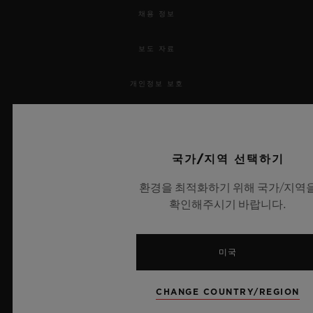
채용 정보
보도 자료
개인정보 보호
법적 고지 및 이용 약관
웹사이트 이용 약관
국가/지역 선택하기
환경을 최적화하기 위해 국가/지역
윤리적 약속
확인해주시기 바랍니다.
접근성
미국
MSA 투명성 법률
CHANGE COUNTRY/REGION
사이트맵