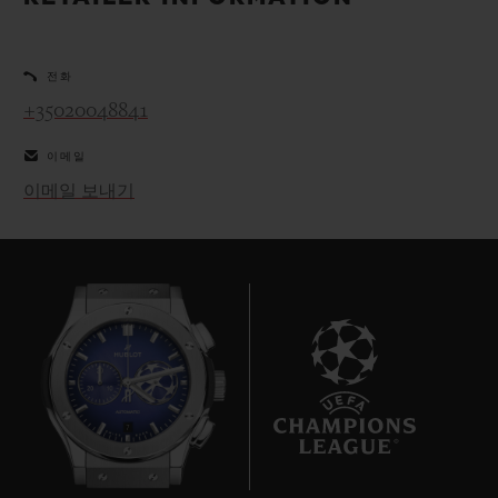
빅뱅
빅뱅
스피릿 오브 빅
썸머 멀티 컬러 세라믹
피치 세라믹
에센셜 토프
온라인 익스클
전화
+35020048841
익스클루시브 서비스
이메일
5+5 워런티
이메일 보내기
휴블로티스타 및 연장 보증
예상 배송일
무료 배송 & 반품
안전한 결제
7
기프트 파우치