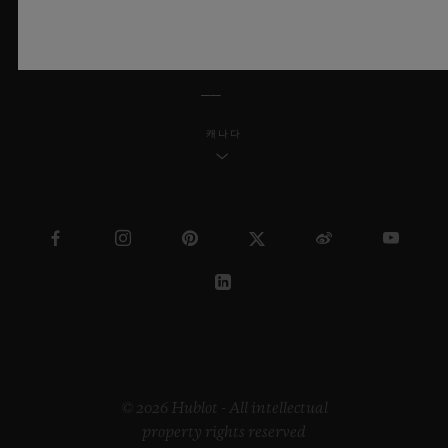
한국어
캐나다
© 2026 Hublot - All intellectual
property rights reserved