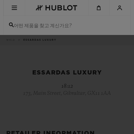
Skip
to
main
content
어떤 제품을 찾고 계신가요?
이
부티크
ESSARDAS LUXURY
최근 검색
동
경
로
최근 검색이 없습니다
신제품
ESSARDAS LUXURY
18:12
173, Main Street, Gibraltar, GX11 1AA
RETAILER INFORMATION