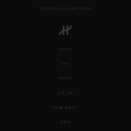
UEFA 챔피언스 리그 공식 타임키퍼
연락처
뉴스레터
서비스
예약하기
주문 조회
부티크 검색
주문을 반품하다
연락처