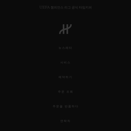
UEFA 챔피언스 리그 공식 타임키퍼
뉴스레터
서비스
예약하기
주문 조회
주문을 반품하다
연락처