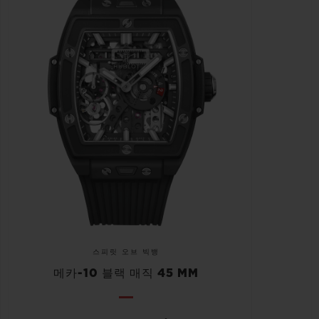
스피릿 오브 빅뱅
메카-10 블랙 매직 45 MM