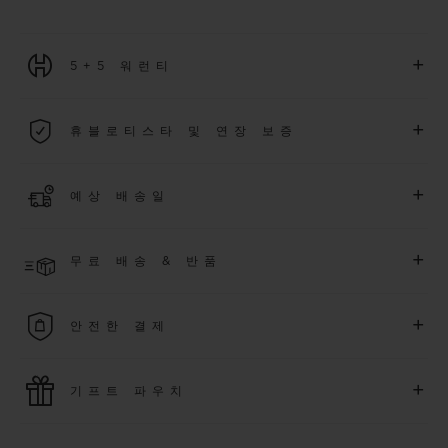
+
5+5 워런티
2026년 1월 1일부터 구매한 모든 워치에는 5년 국제 워런티가 적
+
휴블로티스타 및 연장 보증
용됩니다.
더 알아보기
위블로 커뮤니티에 가입하여
2026
년
1
월
1
일 이후 구매한 워치
+
예상 배송일
에 대해
5
년 추가 워런티 혜택
(
약관 적용
)
을 받으세요
.
또한 다양
한 익스클루시브 이벤트에도 참여하실 수 있습니다
.
결제 접수 후 영업일 기준 3~5일 이내에 배송될 것으로 예상됩니
더 알아보기
+
무료 배송 & 반품
다. *재고 상황에 따라 달라질 수 있습니다*.
무료 배송 및 간단하고 편리하게 이용할 수 있는 무료 반품 혜택
+
안전한 결제
을 누려보세요
위블로는 최신 결제 기술을 활용합니다. 온라인으로 구매하신
+
기프트 파우치
모든 제품은 빠르고 안전하게 결제가 가능하며, 개인정보를 안
전하게 보호합니다.
위블로의 무료 기프트 파우치로 기프트에 더욱 특별한 매력을 더