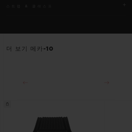
스트랩 & 클래스프
무브먼트
HUB1233 매뉴팩처 매뉴얼 와인딩 스켈레톤 파워 리저브 무브먼
트
스트랩
안감 처리된 블랙 스트럭처드 러버 스트랩
파워 리저브
더 보기 메카-10
10일
클래스프
18K 킹 골드 및 블랙 도금 티타늄 디플로이언트 버클 클래스프