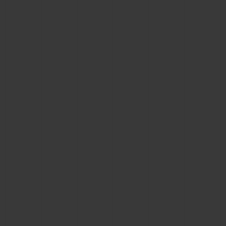
빅뱅
빅뱅
스피릿 오브 빅
썸머 멀티 컬러 세라믹
피치 세라믹
에센셜 토프
온라인 익스클
익스클루시브 서비스
5+5 워런티
휴블로티스타 및 연장 보증
예상 배송일
무료 배송 & 반품
안전한 결제
기프트 파우치