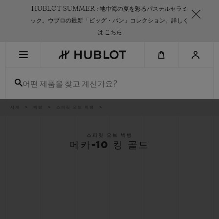
Skip
HUBLOT SUMMER : 地中海の夏を彩るパステルセラミ
to
main
ック。ウブロの最新「ビッグ・バン」コレクション。詳しく
content
は
こちら
최근 검색
어떤 제품을 찾고 계신가요?
최근 검색이 없습니다
신제품
이
시계
빅뱅
스피릿 오브 빅뱅
동
경
로
스피릿 오브 빅뱅
메카-10 킹 골드