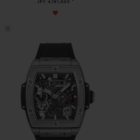
•
JPY 4,191,000