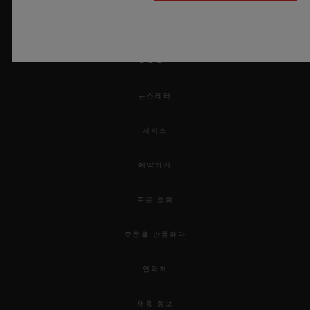
UEFA 챔피언스 리그 공식 타임키퍼
뉴스레터
서비스
예약하기
주문 조회
주문을 반품하다
연락처
채용 정보