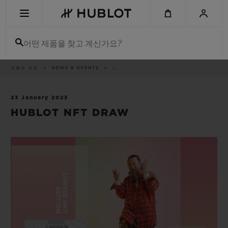
Skip
to
main
content
어떤 제품을 찾고 계신가요?
이
위블로 세계
NEWS & EVENTS
..
최근 검색
동
경
로
최근 검색이 없습니다
23 January 2023
HUBLOT NFT DRAW
신제품