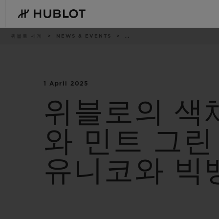
Skip
to
main
content
이
위블로 세계
NEWS & EVENTS
..
동
경
로
1 April 2025
최근 검색
신제품
최근 검색이 없습니다
위블로의 색채
와 민트 그
유니코와 빅뱅