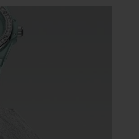
빅뱅
드 올 블랙
프트 파우치