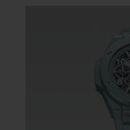
빅뱅
썸머 멀티 컬러 세라믹
익스클루시브 서비스
5+5 워런티
휴블로티스타 및
보증
연락처