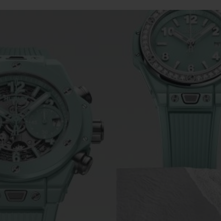
빅뱅
스피릿 오브 빅뱅
피치 세라믹
에센셜 토프
리로디
온라인 익스클루시브
 연장
예상 배송일
무료 배송 & 반품
안전한 결제
기
부티크 검색