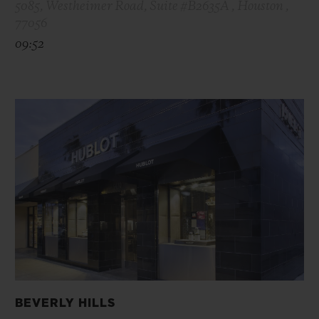
5085, Westheimer Road, Suite #B2635A , Houston ,
77056
09:52
BEVERLY HILLS