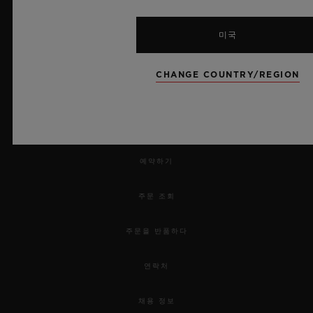
미국
CHANGE COUNTRY/REGION
뉴스레터
서비스
예약하기
주문 조회
주문을 반품하다
연락처
채용 정보