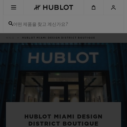
Skip
to
main
content
어떤 제품을 찾고 계신가요?
이
부티크
HUBLOT MIAMI DESIGN DISTRICT BOUTIQUE
최근 검색
동
경
로
최근 검색이 없습니다
신제품
HUBLOT MIAMI DESIGN
DISTRICT BOUTIQUE