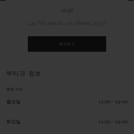
빅뱅
빅뱅
스피릿 오브 빅
10:52
썸머 멀티 컬러 세라믹
피치 세라믹
에센셜 토프
온라인 익스클
140 NE 39th St. 103, Miami, 33137
익스클루시브 서비스
예약하기
5+5 워런티
휴블로티스타 및 연장 보증
부티크 정보
예상 배송일
영업 시간
무료 배송 & 반품
월요일
11:00 - 19:00
안전한 결제
화요일
11:00 - 19:00
기프트 파우치