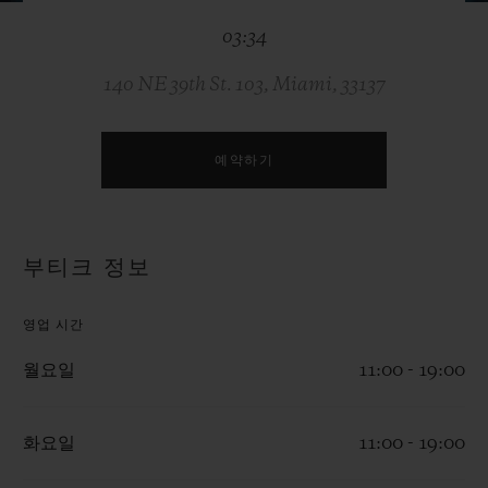
빅뱅
빅뱅
스피릿 오브 빅
03:34
썸머 멀티 컬러 세라믹
피치 세라믹
에센셜 토프
온라인 익스클
140 NE 39th St. 103, Miami, 33137
익스클루시브 서비스
예약하기
5+5 워런티
휴블로티스타 및 연장 보증
부티크 정보
예상 배송일
영업 시간
무료 배송 & 반품
월요일
11:00 - 19:00
안전한 결제
화요일
11:00 - 19:00
기프트 파우치