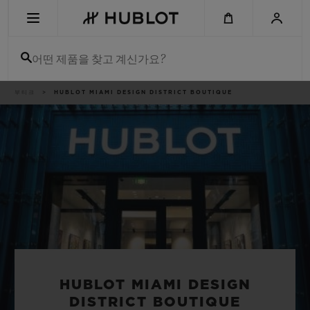
Skip
to
main
content
어떤 제품을 찾고 계신가요?
이
부티크
HUBLOT MIAMI DESIGN DISTRICT BOUTIQUE
최근 검색
동
경
로
최근 검색이 없습니다
신제품
HUBLOT MIAMI DESIGN
DISTRICT BOUTIQUE