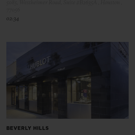
5085, Westheimer Road, Suite #B2635A , Houston ,
77056
02:34
BEVERLY HILLS