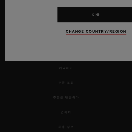
미국
CHANGE COUNTRY/REGION
뉴스레터
서비스
예약하기
주문 조회
주문을 반품하다
연락처
채용 정보